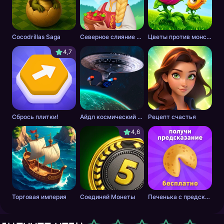
Cocodrillas Saga
Северное слияние - тайна леса
Цветы против монстров
4,7
Сбрось плитки!
Айдл космический добытчик
Рецепт счастья
4,6
Торговая империя
Соединяй Монеты
Печенька с предсказанием