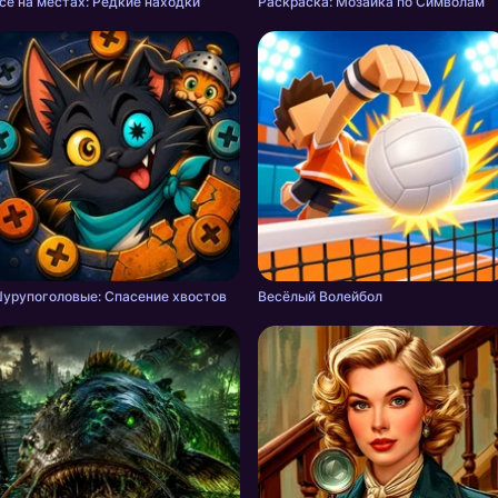
сё на местах: Редкие находки
Раскраска: Мозаика по Символам
урупоголовые: Спасение хвостов
Весёлый Волейбол