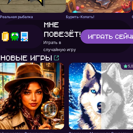
Реальная рыбалка
Бурить-Копать!
Мне
повезёт!
Играть
сейч
Играть в
случайную игру
Новые игры
5,