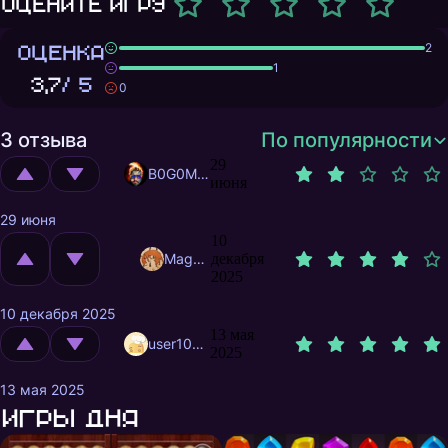
Оцените игру
ОЦЕНКА
2
1
3,7
/ 5
0
3 отзыва
По популярности
29
B0G0M0L
июня
29 июня
10
MagnificentMrFox
декабря
2025
10 декабря 2025
13 мая
user10712017
2025
13 мая 2025
Игры дня