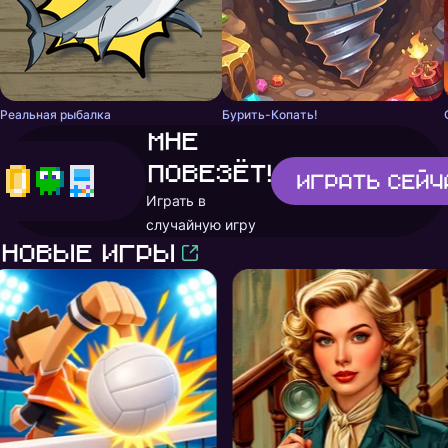
Реальная рыбалка
Бурить-Копать!
Мне
повезёт!
Играть
сейч
Играть в
случайную игру
Новые игры