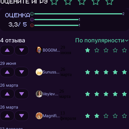
Оцените игру
ОЦЕНКА
2
1
3,3
/ 5
1
4 отзыва
По популярности
29
B0G0M0L
июня
29 июня
26
Sunusstex
марта
26 марта
26
Veylevas
марта
26 марта
13
MagnificentMrFox
февраля
13 февраля