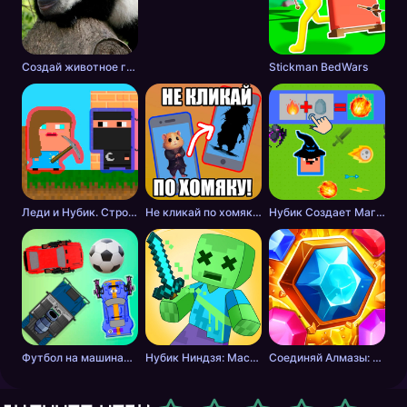
Создай животное головоломка
Stickman BedWars
Леди и Нубик. Строить и копать
Не кликай по хомяку!
Нубик Создает Магию
Футбол на машинах с оружием
Нубик Ниндзя: Мастер Меча
Соединяй Алмазы: Дойди до 10