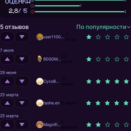
ОЦЕНКА
1
2,8
/ 5
2
5 отзывов
По популярности
7
user11007956
июля
7 июля
29
B0G0M0L
июня
29 июня
25
CyxoB666
марта
25 марта
tashe.en
25 марта
25 марта
4
MagnificentMrFox
февраля