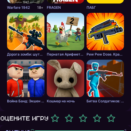
Warfare 1942
18+
FRAGEN
ПАБГ
Дорога зомби: шутер с разрушениями
Пернатая Арифметика
Pew Pew Dose. Крафт оружия
Война Банд: Экшен шутер
Кошмар на ночь
Битва Солдатиков: Красные против Синих
Оцените игру
2