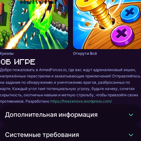
Жуколы
Открути Всё
Об игре
Добро пожаловать в ArmedForces.io, где вас ждут адреналиновый экшен, 
напряжённые перестрелки и захватывающие приключения! Отправляйтесь 
на задание по обнаружению и уничтожению врагов, разбросанных по 
карте. Каждый угол таит потенциальную угрозу, будьте начеку, сочетая 
скрытность, охотничьи навыки и меткую стрельбу, чтобы превзойти своих 
противников. Разработано 
https://freezenova.wordpress.com/
Дополнительная информация
Системные требования