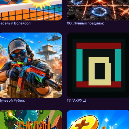
Весёлый Волейбол
ХО: Лунный поединок
Нулевой Рубеж
ГИГАХРУЩ