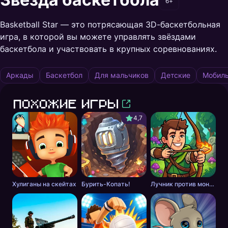
6+
Basketball Star — это потрясающая 3D-баскетбольная
игра, в которой вы можете управлять звёздами
баскетбола и участвовать в крупных соревнованиях.
Аркады
Баскетбол
Для мальчиков
Детские
Мобил
Похожие игры
4,7
Хулиганы на скейтах
Бурить-Копать!
Лучник против монстров