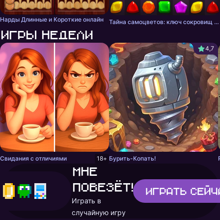
Нарды Длинные и Короткие онлайн
Тайна самоцветов: ключ сокровищ - три в ряд
Игры недели
4,7
Свидания с отличиями
18+
Бурить-Копать!
Мне
повезёт!
Играть
сейч
Играть в
случайную игру