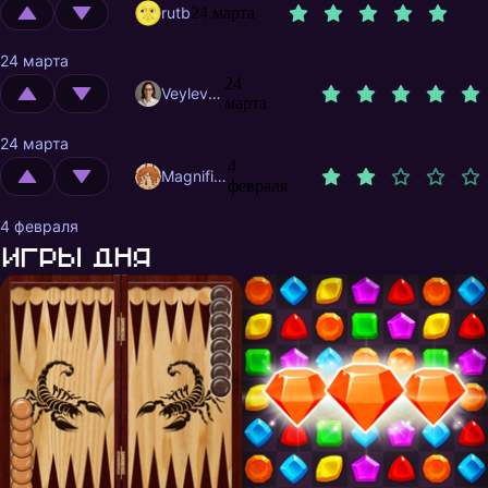
rutb
24 марта
24 марта
24
Veylevas
марта
24 марта
4
MagnificentMrFox
февраля
4 февраля
Игры дня