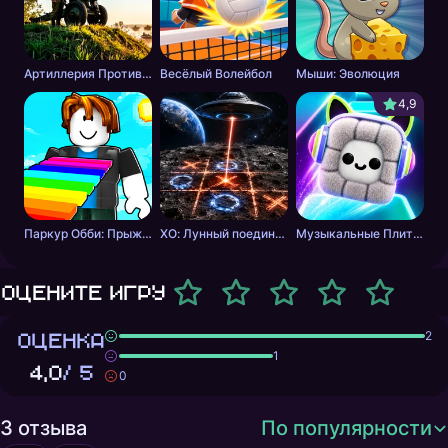
Артиллерия Против Танков
Весёлый Волейбол
Мыши: Эволюция
4,9
Паркур Обби: Прыжок к Победе
ХО: Лунный поединок
Музыкальные Плитки: Ритм Пушистика
Оцените игру
ОЦЕНКА
2
1
4,0
/ 5
0
3 отзыва
По популярности