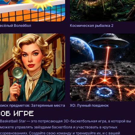
есёлый Волейбол
Космическая рыбалка 2
оиск предметов: Затерянные места
ХО: Лунный поединок
Об игре
Basketball Star — это потрясающая 3D-баскетбольная игра, в которой вы 
можете управлять звёздами баскетбола и участвовать в крупных 
соревнованиях. Создайте свою команду и тренируйте их, и с вашей 