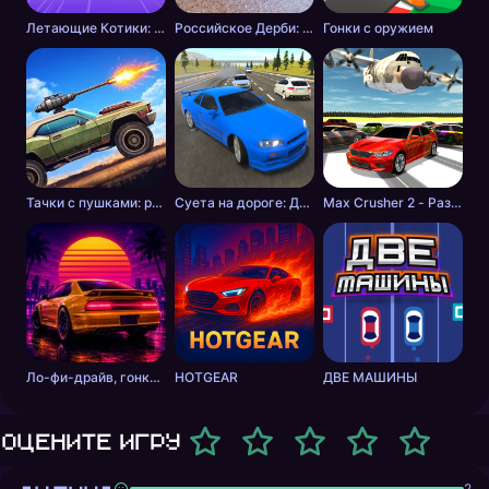
Летающие Котики: Музыкальные Гонки!
Российское Дерби: Столкновение
Гонки с оружием
Тачки с пушками: разборки в пустошах
Суета на дороге: Дикие шашки
Max Crusher 2 - Разрушения, Дрифт и Гонки!
Ло-фи-драйв, гонки на закате
HOTGEAR
ДВЕ МАШИНЫ
Оцените игру
2