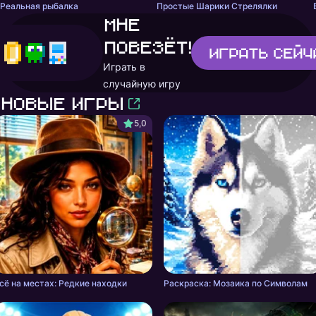
Реальная рыбалка
Простые Шарики Стрелялки
Мне
повезёт!
Играть
сейч
Играть в
случайную игру
Новые игры
5,0
сё на местах: Редкие находки
Раскраска: Мозаика по Символам