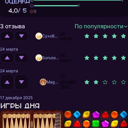
ОЦЕНКА
1
4,0
/ 5
0
3 отзыва
По популярности
24
CyxoB666
марта
24 марта
24
Sunusstex
марта
24 марта
17
MagnificentMrFox
декабря
2025
17 декабря 2025
Игры дня