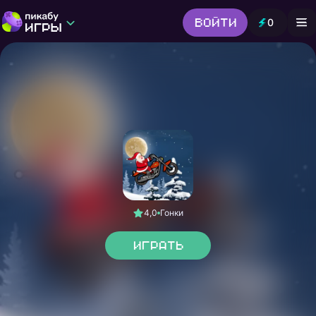
Войти
0
Игры от Пикабу
Выбор редакции
Шутер
Головоломки
Гонки
Все жанры
4,0
Гонки
Играть