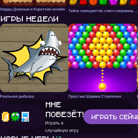
Нарды Длинные и Короткие онлайн
Тайна самоцветов: ключ сокровищ - три в ряд
Игры недели
Реальная рыбалка
Простые Шарики Стрелялки
Мне
повезёт!
Играть
сейч
Играть в
случайную игру