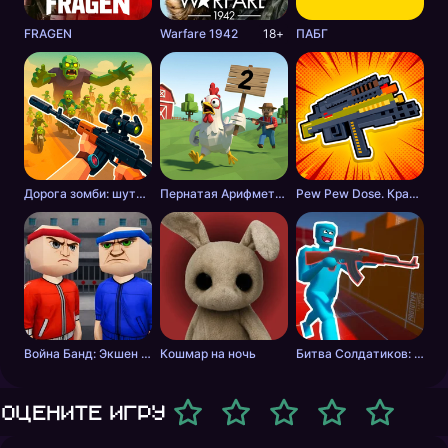
FRAGEN
Warfare 1942
18+
ПАБГ
Дорога зомби: шутер с разрушениями
Пернатая Арифметика
Pew Pew Dose. Крафт оружия
Война Банд: Экшен шутер
Кошмар на ночь
Битва Солдатиков: Красные против Синих
Оцените игру