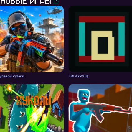
Новые игры
улевой Рубеж
ГИГАХРУЩ