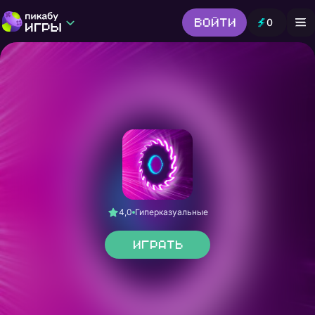
Войти
0
Игры от Пикабу
Выбор редакции
Шутер
Головоломки
Гонки
Все жанры
4,0
Гиперказуальные
Играть