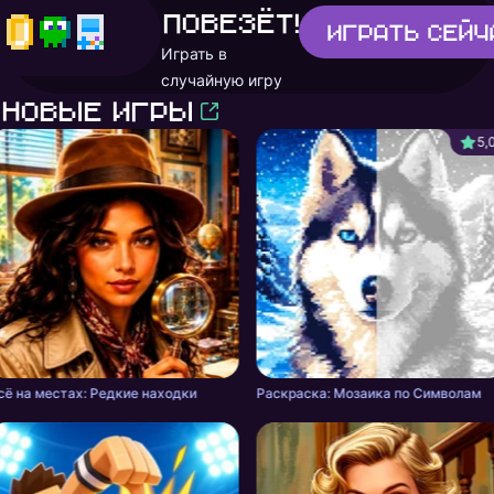
повезёт!
Играть
сейч
Играть в
случайную игру
Новые игры
5,
сё на местах: Редкие находки
Раскраска: Мозаика по Символам