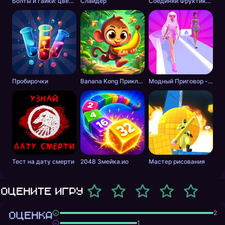
Болты и гайки: цветная сортировка
Слайдер
Соединяй Фруктики: Арбуз в 2048!
Пробирочки
Banana Kong Приключение
Модный Приговор - Одевалки для Девочек
Тест на дату смерти
2048 Змейка.ио
Мастер рисования
Оцените игру
ОЦЕНКА
2
1