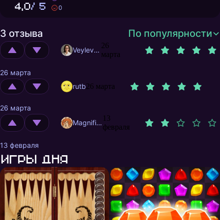
4,0
/ 5
0
3 отзыва
По популярности
26
Veylevas
марта
26 марта
rutb
26 марта
26 марта
13
MagnificentMrFox
февраля
13 февраля
Игры дня