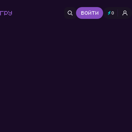
гру
Войти
0