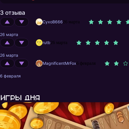
3 отзыва
CyxoB666
26 марта
26 марта
rutb
26 марта
26 марта
MagnificentMrFox
6 февраля
6 февраля
Игры дня