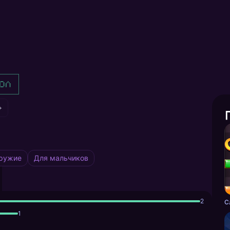
ол
+
ружие
Для мальчиков
2
С
1