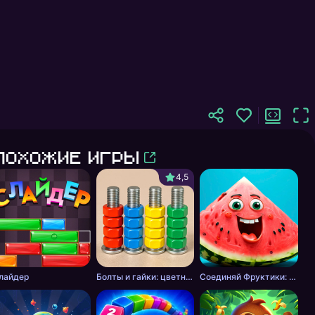
Похожие игры
4,5
лайдер
Болты и гайки: цветная сортировка
Соединяй Фруктики: Арбуз в 2048!