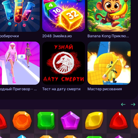
робирочки
2048 Змейка.ио
Banana Kong Приключение
Модный Приговор - Одевалки для Девочек
Тест на дату смерти
Мастер рисования