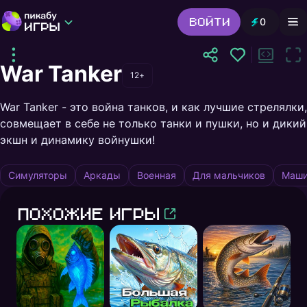
Войти
0
Игры от Пикабу
Выбор редакции
War Tanker
Шутер
Головоломки
Гонки
12+
Все жанры
Игра поддерживает только ПК или ноутбук.
War Tanker - это война танков, и как лучшие стрелялки,
Откройте игру на другом устройстве
совмещает в себе не только танки и пушки, но и дикий
экшн и динамику войнушки!
Симуляторы
Аркады
Военная
Для мальчиков
Маш
Похожие игры