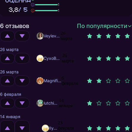
ОЦЕНКА
1
3,8
/ 5
1
6 отзывов
По популярности
26
Veylevas
марта
26 марта
26
CyxoB666
марта
26 марта
6
MagnificentMrFox
февраля
6 февраля
14
lutchifer
января
14 января
23
IIya777
февраля