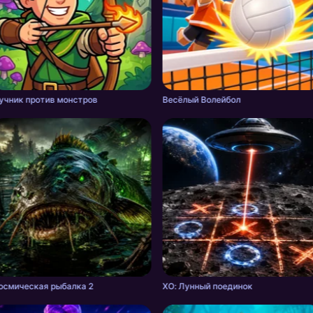
учник против монстров
Весёлый Волейбол
осмическая рыбалка 2
ХО: Лунный поединок