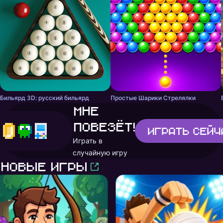
Бильярд 3D: русский бильярд
Простые Шарики Стрелялки
Мне
повезёт!
Играть
сейч
Играть в
случайную игру
Новые игры