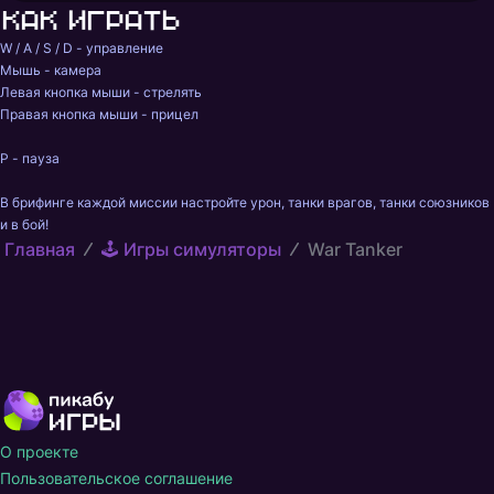
Как играть
W / A / S / D - управление

Мышь - камера

Левая кнопка мыши - стрелять

Правая кнопка мыши - прицел

P - пауза

В брифинге каждой миссии настройте урон, танки врагов, танки союзников 
и в бой!
Главная
🕹️ Игры симуляторы
War Tanker
О проекте
Пользовательское соглашение