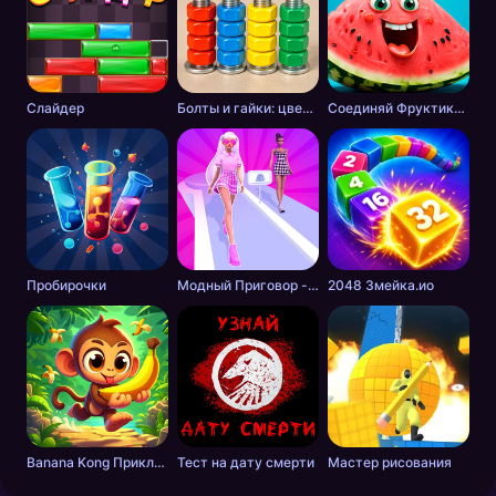
Слайдер
Болты и гайки: цветная сортировка
Соединяй Фруктики: Арбуз в 2048!
Пробирочки
Модный Приговор - Одевалки для Девочек
2048 Змейка.ио
Banana Kong Приключение
Тест на дату смерти
Мастер рисования