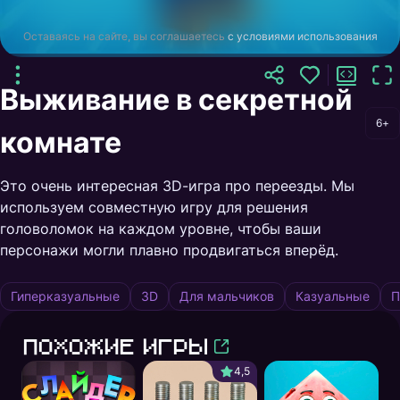
Оставаясь на сайте, вы соглашаетесь
с условиями использования
Выживание в секретной
6+
комнате
Это очень интересная 3D-игра про переезды. Мы
используем совместную игру для решения
головоломок на каждом уровне, чтобы ваши
персонажи могли плавно продвигаться вперёд.
Гиперказуальные
3D
Для мальчиков
Казуальные
П
Похожие игры
4,5