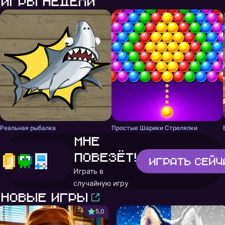
Игры недели
Реальная рыбалка
Простые Шарики Стрелялки
Мне
повезёт!
Играть
сейч
Играть в
случайную игру
Новые игры
5,0