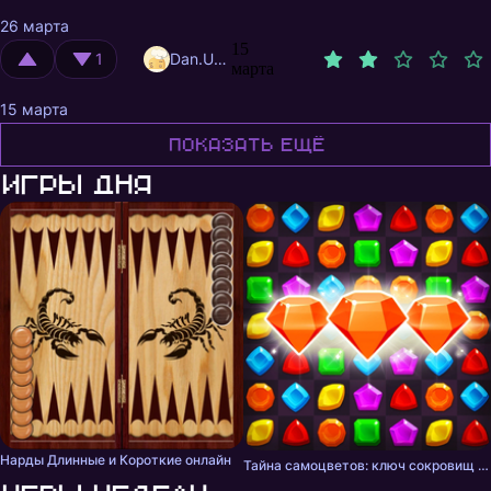
26 марта
15
1
Dan.Usov
марта
15 марта
Показать ещё
Игры дня
Нарды Длинные и Короткие онлайн
Тайна самоцветов: ключ сокровищ - три в ряд