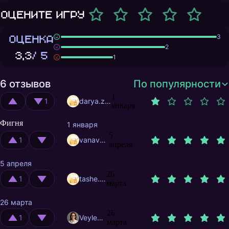
Оцените игру
ОЦЕНКА
3
2
3,3
/ 5
1
6 отзывов
По популярности
1
1
darya.zhalybina
января
Фигня
1 января
5
1
vanavzhik
апреля
5 апреля
26
1
tashe.en
марта
26 марта
26
1
Veylevas
марта