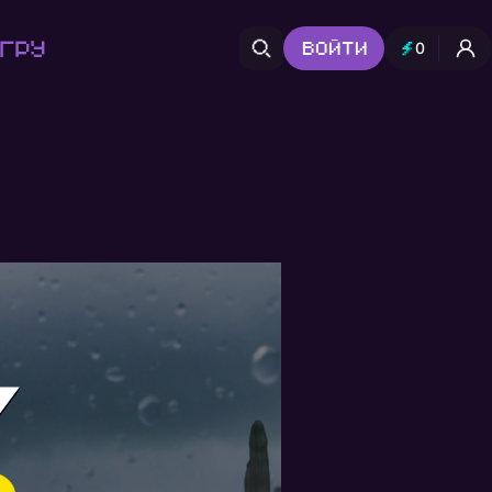
гру
Войти
0