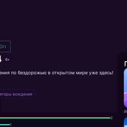
ол
4
6+
ения по бездорожью в открытом мире уже здесь!
яторы вождения
2
1