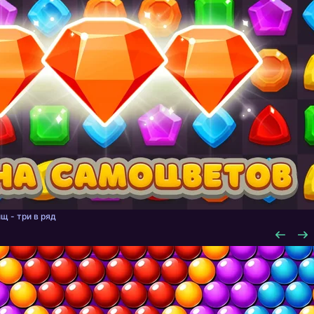
щ - три в ряд