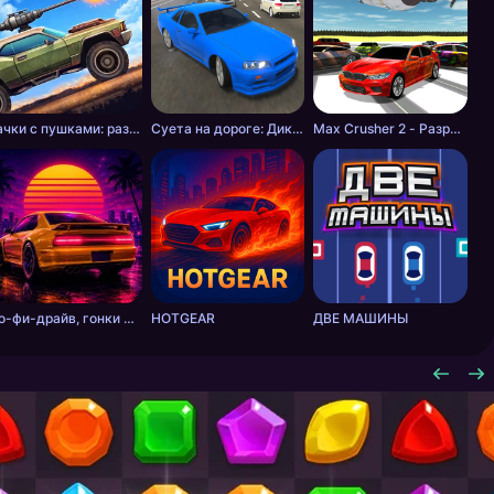
Тачки с пушками: разборки в пустошах
Суета на дороге: Дикие шашки
Max Crusher 2 - Разрушения, Дрифт и Гонки!
Ло-фи-драйв, гонки на закате
HOTGEAR
ДВЕ МАШИНЫ