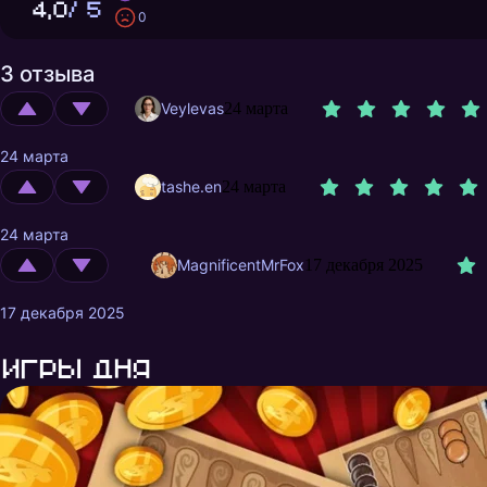
4,0
/ 5
0
3 отзыва
Veylevas
24 марта
24 марта
tashe.en
24 марта
24 марта
MagnificentMrFox
17 декабря 2025
17 декабря 2025
Игры дня