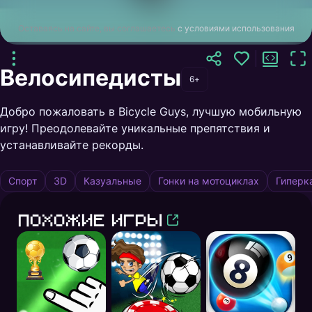
Оставаясь на сайте, вы соглашаетесь
с условиями использования
Велосипедисты
6+
Добро пожаловать в Bicycle Guys‍‍, лучшую мобильную
игру! Преодолевайте уникальные препятствия и
устанавливайте рекорды.
Спорт
3D
Казуальные
Гонки на мотоциклах
Гиперк
Похожие игры