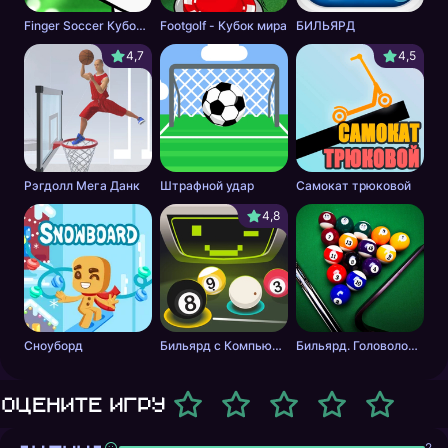
Finger Soccer Кубок мира
Footgolf - Кубок мира
БИЛЬЯРД
4,7
4,5
Рэгдолл Мега Данк
Штрафной удар
Самокат трюковой
4,8
Сноуборд
Бильярд с Компьютером
Бильярд. Головоломка.
Оцените игру
2