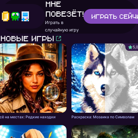
Мне
повезёт!
Играть
сейч
Играть в
случайную игру
Новые игры
5,
сё на местах: Редкие находки
Раскраска: Мозаика по Символам