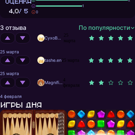
ОЦЕНКА
1
4,0
/ 5
0
3 отзыва
По популярности
25
CyxoB666
марта
25 марта
tashe.en
25 марта
25 марта
4
MagnificentMrFox
февраля
4 февраля
Игры дня