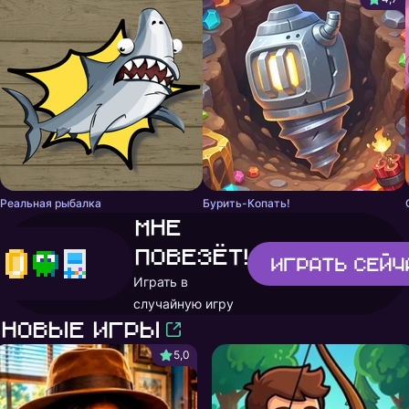
Реальная рыбалка
Бурить-Копать!
Мне
повезёт!
Играть
сейч
Играть в
случайную игру
Новые игры
5,0