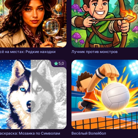
сё на местах: Редкие находки
Лучник против монстров
5,0
аскраска: Мозаика по Символам
Весёлый Волейбол