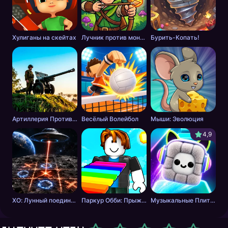
Хулиганы на скейтах
Лучник против монстров
Бурить-Копать!
Артиллерия Против Танков
Весёлый Волейбол
Мыши: Эволюция
4,9
ХО: Лунный поединок
Паркур Обби: Прыжок к Победе
Музыкальные Плитки: Ритм Пушистика