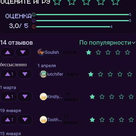
Оцените игру
ОЦЕНКА
5
5
3,0
/ 5
4
14 отзывов
По популярности
Soulish
1 апреля
бессысленно
1 апреля
1
lutchifer
1 марта
1 марта
19
1
KindlyAzz9
января
19 января
15
1
ToothyOz
января
15 января