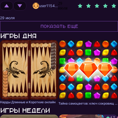
29
user11540612
июля
29 июля
Показать ещё
Игры дня
Нарды Длинные и Короткие онлайн
Тайна самоцветов: ключ сокровищ - три в ряд
Игры недели
4,7