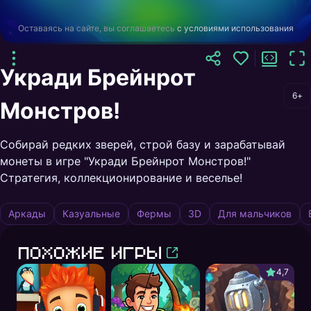
Оставаясь на сайте, вы соглашаетесь
с условиями использования
Укради Брейнрот
6+
Монстров!
Собирай редких зверей, строй базу и зарабатывай
монеты в игре "Укради Брейнрот Монстров!"
Стратегия, коллекционирование и веселье!
Аркады
Казуальные
Фермы
3D
Для мальчиков
Похожие игры
4,7