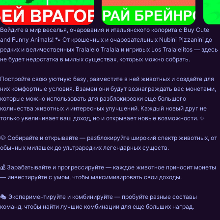
Войдите в мир веселья, очарования и итальянского колорита с Buy Cute 
and Funny Animals! 🐾 От крошечных и очаровательных Nubini Pizzanini до 
редких и величественных Tralalelo Tralala и игривых Los Tralalelitos — здесь 
не будет недостатка в милых существах, которых можно собрать.

Постройте свою уютную базу, разместите в ней животных и создайте для 
них комфортные условия. Взамен они будут вознаграждать вас монетами, 
которые можно использовать для разблокировки еще большего 
количества животных и интересных улучшений. Каждый новый друг не 
только увеличивает ваш доход, но и открывает новые возможности. ✨

🐶 Собирайте и открывайте — разблокируйте широкий спектр животных, от 
обычных милашек до ультраредких легендарных существ.

💰 Зарабатывайте и прогрессируйте — каждое животное приносит монеты 
— инвестируйте с умом, чтобы максимизировать свои доходы.

🎭 Экспериментируйте и комбинируйте — пробуйте разные составы 
команд, чтобы найти лучшие комбинации для еще больших наград.
