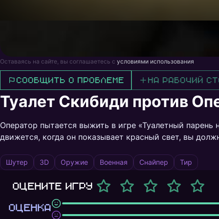
Оставаясь на сайте, вы соглашаетесь с
условиями использования
Сообщить о проблеме
На рабочий ст
Туалет Скибиди против Оп
Оператор пытается выжить в игре «Туалетный парень н
движется, когда он показывает красный свет, вы долж
Шутер
3D
Оружие
Военная
Снайпер
Тир
Оцените игру
ОЦЕНКА