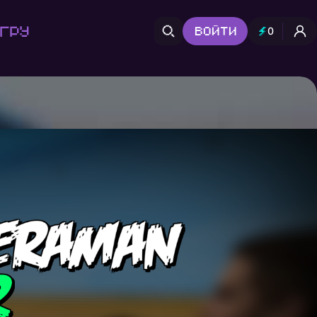
гру
Войти
0