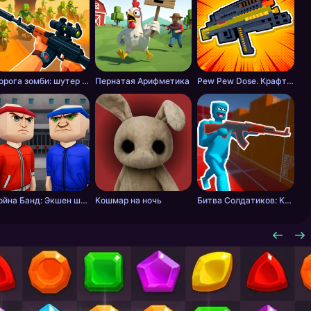
Дорога зомби: шутер с разрушениями
Пернатая Арифметика
Pew Pew Dose. Крафт оружия
Война Банд: Экшен шутер
Кошмар на ночь
Битва Солдатиков: Красные против Синих