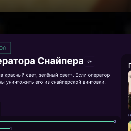
ол
ератора Снайпера
6+
а красный свет, зелёный свет». Если оператор
ны уничтожить его из снайперской винтовки.
F
2
1