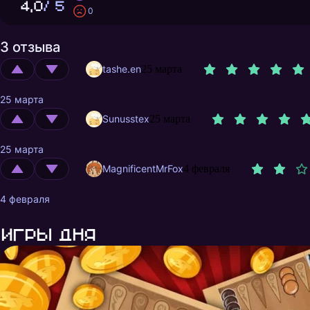
4,0
/ 5
0
3 отзыва
tashe.en
25 марта
25 марта
Sunusstex
25 марта
25 марта
MagnificentMrFox
4 февраля
4 февраля
Игры дня