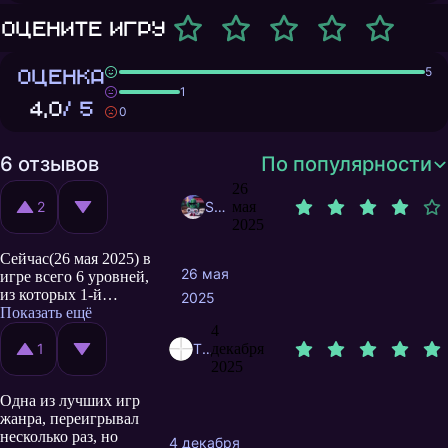
Оцените игру
ОЦЕНКА
5
1
4,0
/ 5
0
6 отзывов
По популярности
26
2
Sabotenda
мая
2025
Сейчас(26 мая 2025) в
26 мая
игре всего 6 уровней,
из которых 1-й
2025
"обучение"(1-н враг и
Показать ещё
1-н вид башен), далее
4
с каждым уровнем
1
The.sniper
декабря
будут добавлять по 1-у
2025
виду башни и 1-у
Одна из лучших игр
новому врагу. Задумка
жанра, переигрывал
хорошая, но игра
несколько раз, но
короткая и
4 декабря