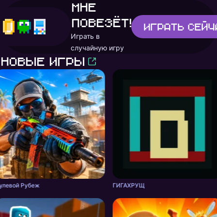
Мне
повезёт!
Играть
сейч
Играть в
случайную игру
Новые игры
улевой Рубеж
ГИГАХРУЩ