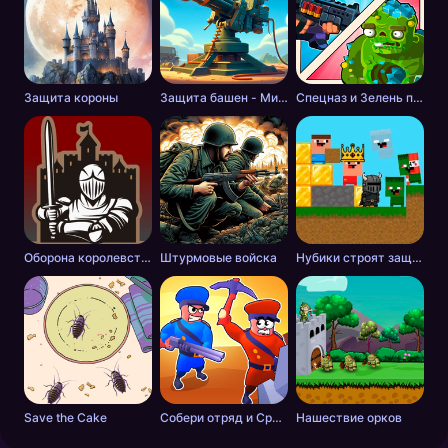
Защита короны
Защита башен - Мировая война
Спецназ и Зелень против Зомби
Оборона королевства
Штурмовые войска
Нубики строят защиту против зомби
Save the Cake
Собери отряд и Сражайся: Синие против Красных
Нашествие орков