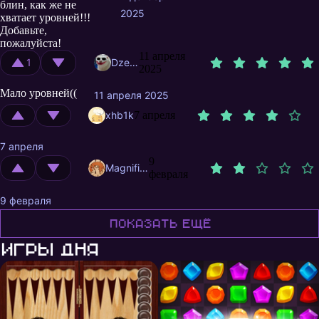
блин, как же не
однотипная(1-а
2025
хватает уровней!!!
мелодия и дизайн
Добавьте,
уровней)
пожалуйста!
11 апреля
1
Dzefirelli
2025
Мало уровней((
11 апреля 2025
xhb1k
7 апреля
7 апреля
9
MagnificentMrFox
февраля
9 февраля
Показать ещё
Игры дня