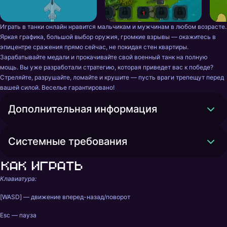
Играть в танки онлайн нравится мальчикам и мужчинам в любом возрасте. 
Яркая графика, большой выбор оружия, громкие взрывы — окажитесь в 
эпицентре сражения прямо сейчас, не покидая стен квартиры. 
Зарабатывайте медали и прокачивайте свой военный танк на полную 
мощь. Вы уже разработали стратегию, которая приведет вас к победе? 
Стреляйте, разрушайте, ломайте и крушите — пусть враги трепещут перед 
вашей силой. Веселье гарантировано! 
Дополнительная информация
Системные требования
Как играть
Клавиатура:
[WASD] — движение вперед-назад/поворот 
Esc — пауза