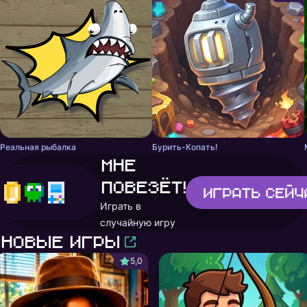
Реальная рыбалка
Бурить-Копать!
Мне
повезёт!
Играть
сейч
Играть в
случайную игру
Новые игры
5,0