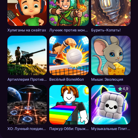
Хулиганы на скейтах
Лучник против монстров
Бурить-Копать!
Артиллерия Против Танков
Весёлый Волейбол
Мыши: Эволюция
4,9
ХО: Лунный поединок
Паркур Обби: Прыжок к Победе
Музыкальные Плитки: Ритм Пушистика