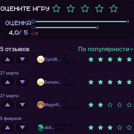
Оцените игру
ОЦЕНКА
3
2
4,0
/ 5
0
5 отзывов
По популярности
27
CyxoB666
марта
27 марта
27
Sunusstex
марта
27 марта
5
MagnificentMrFox
февраля
5 февраля
6 апреля
abliam
2025