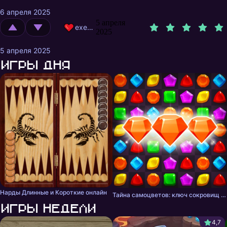
6 апреля 2025
5 апреля
exehtml
2025
5 апреля 2025
Игры дня
Нарды Длинные и Короткие онлайн
Тайна самоцветов: ключ сокровищ - три в ряд
Игры недели
4,7