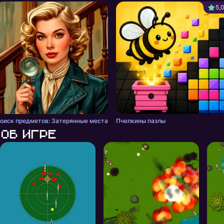
5,
оиск предметов: Затерянные места
Пчелкины пазлы
Об игре