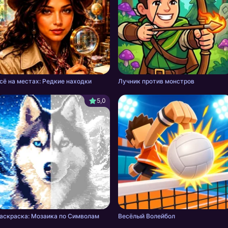
сё на местах: Редкие находки
Лучник против монстров
5,0
аскраска: Мозаика по Символам
Весёлый Волейбол