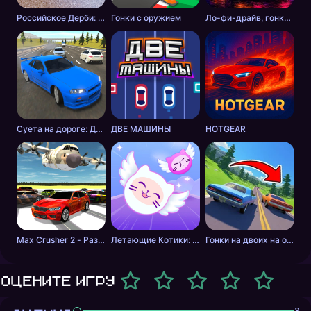
Российское Дерби: Столкновение
Гонки с оружием
Ло-фи-драйв, гонки на закате
Суета на дороге: Дикие шашки
ДВЕ МАШИНЫ
HOTGEAR
Max Crusher 2 - Разрушения, Дрифт и Гонки!
Летающие Котики: Музыкальные Гонки!
Гонки на двоих на одном ПК: ГТА режим отдыхает!
Оцените игру
3