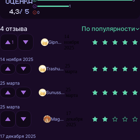
ОЦЕНКА
1
4,3
/ 5
0
4 отзыва
По популярности
14
1
Gipnoz.game
ноября
2025
14 ноября 2025
25
Trashuser
марта
25 марта
25
Sunusstex
марта
25 марта
17
MagnificentMrFox
декабря
2025
17 декабря 2025