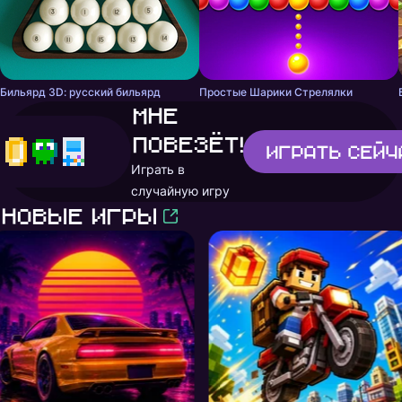
Бильярд 3D: русский бильярд
Простые Шарики Стрелялки
Мне
повезёт!
Играть
сейч
Играть в
случайную игру
Новые игры