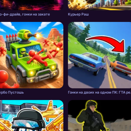
о-фи-драйв, гонки на закате
Курьер Раш
урбо Пустошь
Гонки на двоих