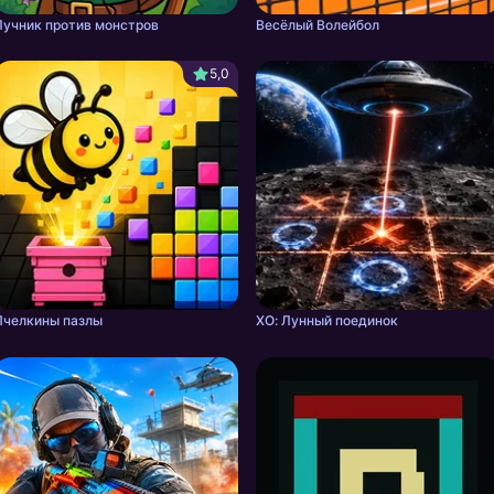
Лучник против монстров
Весёлый Волейбол
5,0
Пчелкины пазлы
ХО: Лунный поединок