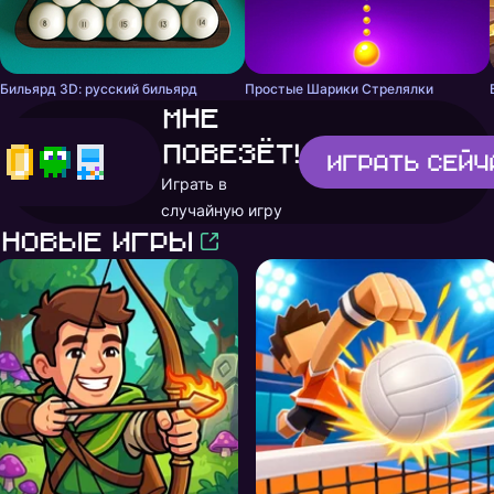
Бильярд 3D: русский бильярд
Простые Шарики Стрелялки
Мне
повезёт!
Играть
сейч
Играть в
случайную игру
Новые игры