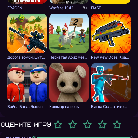
FRAGEN
Warfare 1942
18+
ПАБГ
Дорога зомби: шутер с разрушениями
Пернатая Арифметика
Pew Pew Dose. Крафт оружия
Война Банд: Экшен шутер
Кошмар на ночь
Битва Солдатиков: Красные против Синих
Оцените игру
3