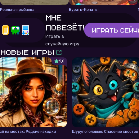
Реальная рыбалка
Бурить-Копать!
Мне
повезёт!
Играть
сейч
Играть в
случайную игру
Новые игры
5,0
сё на местах: Редкие находки
Шурупоголовые: Спасение хвостов