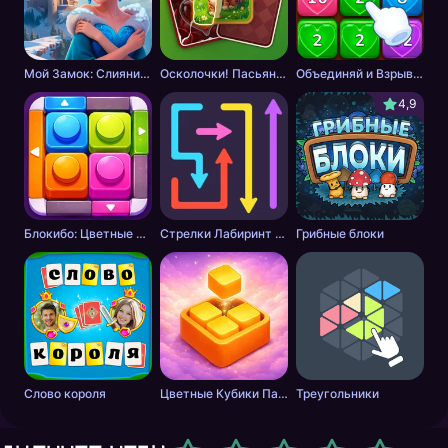
Мой Замок: Слияние и История
Осколочки! Пасьянс Собери картинки
Объединяй и Взрывай + 2048
4,9
Блокибо: Цветные блоки
Стрелки Лабиринт - Цветной путь
Грибные блоки
Слово короля
Цветные Кубики Пазл
Треугольники