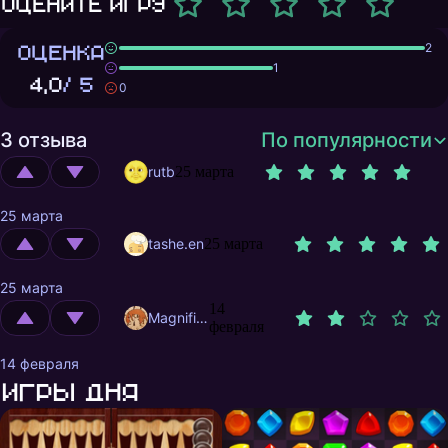
Оцените игру
ОЦЕНКА
2
1
4,0
/ 5
0
3 отзыва
По популярности
rutb
25 марта
25 марта
tashe.en
25 марта
25 марта
14
MagnificentMrFox
февраля
14 февраля
Игры дня