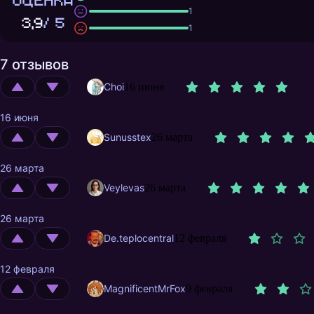
ОЦЕНКА
1
3,9
/ 5
1
7 отзывов
Choi
16 июня
16 июня
Sunusstex
26 марта
26 марта
Veylevas
26 марта
26 марта
De.teplocentral
12 февраля
12 февраля
MagnificentMrFox
9 февраля