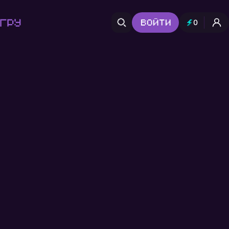
гру
Войти
0