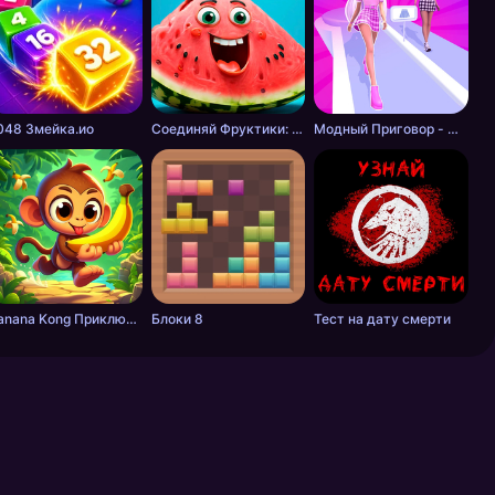
048 Змейка.ио
Соединяй Фруктики: Арбуз в 2048!
Модный Приговор - Одевалки для Девочек
Banana Kong Приключение
Блоки 8
Тест на дату смерти