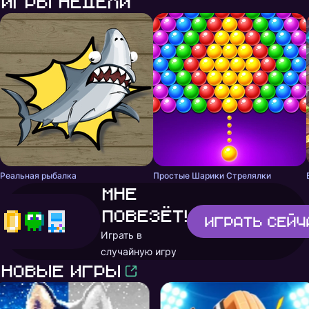
Игры недели
Реальная рыбалка
Простые Шарики Стрелялки
Мне
повезёт!
Играть
сейч
Играть в
случайную игру
Новые игры