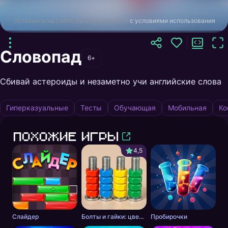
Оставаясь на сайте, вы соглашаетесь
с условиями использования
Словопад
6+
Сбивай астероиды и незаметно учи английские слова
Гиперказуальные
Тесты
Обучающая
Мобильная
Ко
Похожие игры
4,5
Слайдер
Болты и гайки: цветная сортировка
Пробирочки