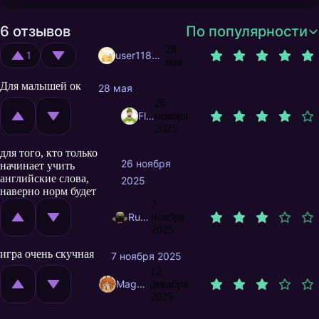
6 отзывов
По популярности
28
1
user11870309
мая
Для малышей ок
28 мая
26
FlipBard
ноября
2025
для того, кто только
26 ноября
начинает учить
английские слова,
2025
наверно норм будет
7
Rudy777
ноября
2025
игра очень скучная
7 ноября 2025
12
MagnificentMrFox
декабря
2025