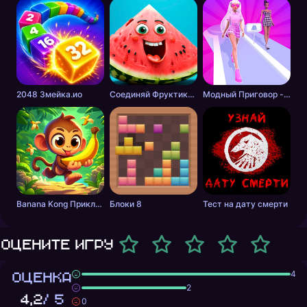
2048 Змейка.ио
Соединяй Фруктики: Арбуз в 2048!
Модный Приговор - Одевалки для Девочек
Banana Kong Приключение
Блоки 8
Тест на дату смерти
Оцените игру
ОЦЕНКА
4
2
4,2
/ 5
0