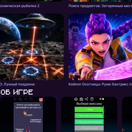
осмическая рыбалка 2
Поиск предметов: Затерянные мес
О: Лунный поединок
Кейпоп Ох
Об игре