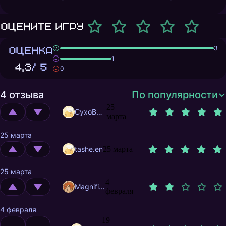
Оцените игру
ОЦЕНКА
3
1
4,3
/ 5
0
4 отзыва
По популярности
25
CyxoB666
марта
25 марта
tashe.en
25 марта
25 марта
4
MagnificentMrFox
февраля
4 февраля
19