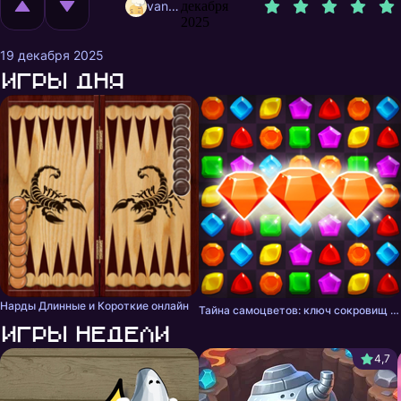
vanavzhik
декабря
2025
19 декабря 2025
Игры дня
Нарды Длинные и Короткие онлайн
Тайна самоцветов: ключ сокровищ - три в ряд
Игры недели
4,7