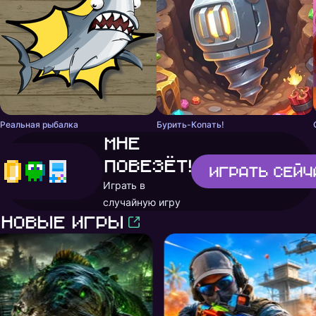
Реальная рыбалка
Бурить-Копать!
Мне
повезёт!
Играть
сейч
Играть в
случайную игру
Новые игры