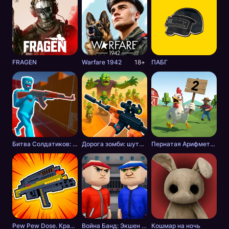
FRAGEN
Warfare 1942
18+
ПАБГ
Битва Солдатиков: Красные против Синих
Дорога зомби: шутер с разрушениями
Пернатая Арифметика
Pew Pew Dose. Крафт оружия
Война Банд: Экшен шутер
Кошмар на ночь