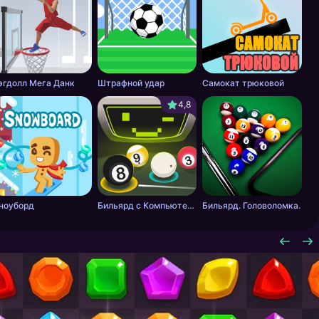
эгдолл Мега Данк
Штрафной удар
Самокат трюковой
4,8
ноуборд
Бильярд с Компьютером
Бильярд. Головоломка.