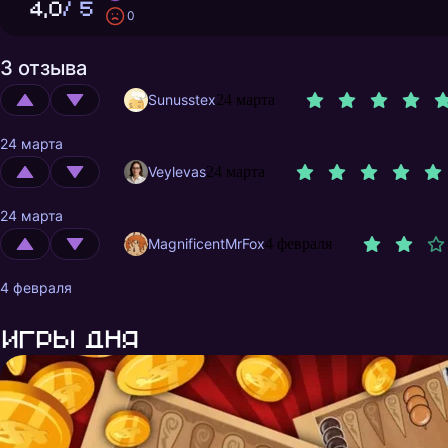
4,0
/ 5
0
3 отзыва
Sunusstex
24 марта
24 марта
Veylevas
24 марта
24 марта
MagnificentMrFox
4 февраля
4 февраля
Игры дня