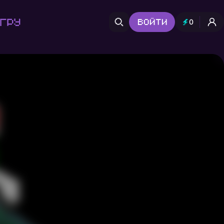
гру
Войти
0