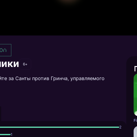
ол
лики
6+
йте за Санты против Гринча, управляемого
2
1