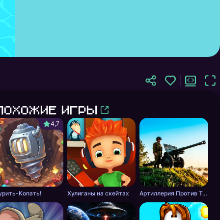
Похожие игры
4,7
урить-Копать!
Хулиганы на скейтах
Артиллерия Против Танков