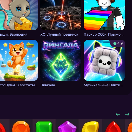
ыши: Эволюция
ХО: Лунный поединок
Паркур Обби: Прыжок к Победе
4,9
КотоПульт: Хвостатый прыгун
Пингала
Музыкальные Плитки: Ритм Пушистика