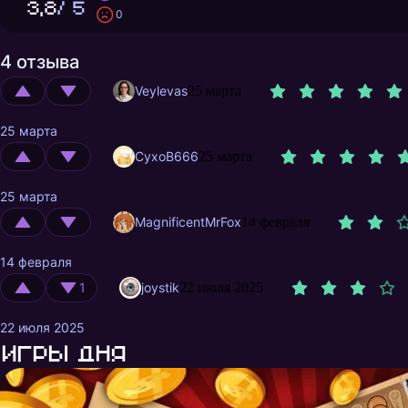
3,8
/ 5
0
4 отзыва
Veylevas
25 марта
25 марта
CyxoB666
25 марта
25 марта
MagnificentMrFox
14 февраля
14 февраля
1
joystik
22 июля 2025
22 июля 2025
Игры дня