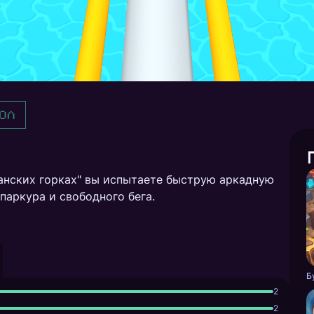
ол
канских горках" вы испытаете быструю аркадную
паркура и свободного бега.
Б
2
2