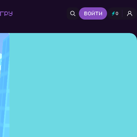
гру
Войти
0