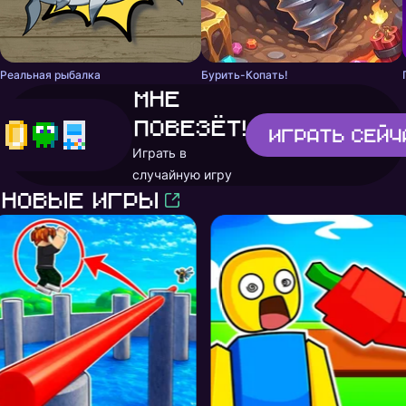
Реальная рыбалка
Бурить-Копать!
Мне
повезёт!
Играть
сейч
Играть в
случайную игру
Новые игры