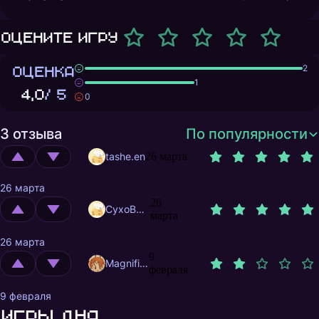
Оцените игру
ОЦЕНКА
2
1
4,0
/ 5
0
3 отзыва
По популярности
tashe.en
26 марта
26 марта
26
CyxoB666
марта
26 марта
9
MagnificentMrFox
февраля
9 февраля
Игры дня