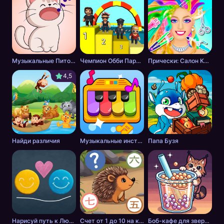
Музыкальные Питомцы! Милые Поющие Котики
Чемпион Обби Паркура
Прически: Салон Красоты
4,5
Найди различия
Музыкальные инструменты для детей
Папа Бузя
Нарисуй путь к Любви
Счет от 1 до 10 на китайском
Боб-кафе для зверей. Мастер бабл-чая.