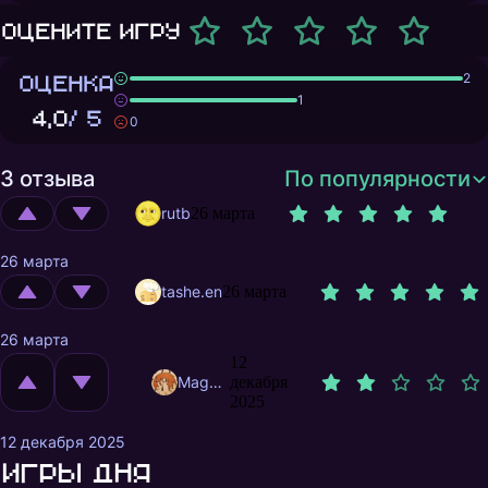
Оцените игру
ОЦЕНКА
2
1
4,0
/ 5
0
3 отзыва
По популярности
rutb
26 марта
26 марта
tashe.en
26 марта
26 марта
12
MagnificentMrFox
декабря
2025
12 декабря 2025
Игры дня