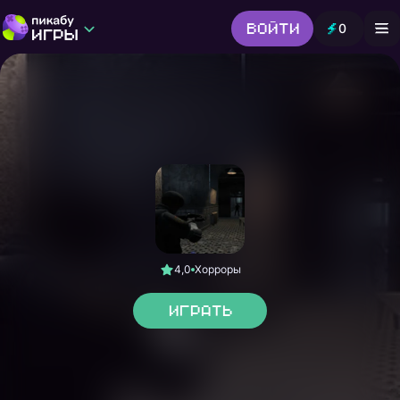
Войти
0
Игры от Пикабу
Выбор редакции
Шутер
Головоломки
Гонки
Все жанры
4,0
Хорроры
Играть