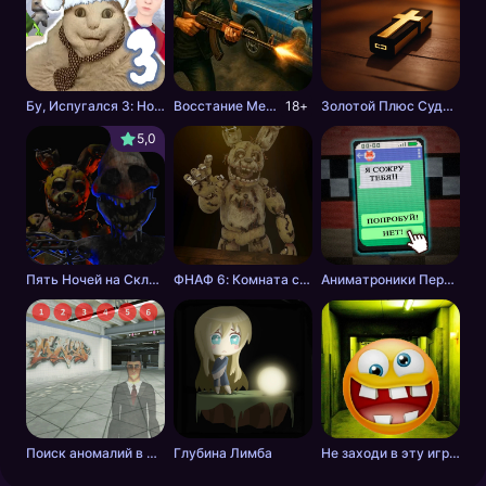
Бу, Испугался 3: Новый Год со Скулбоем
Восстание Мертвецов
18+
Золотой Плюс Судьбы
5,0
Пять Ночей на Складе - ФНАФ фан-игра
ФНАФ 6: Комната спасения
Аниматроники Переписки и Выживание
Поиск аномалий в метро
Глубина Лимба
Не заходи в эту игру ночью