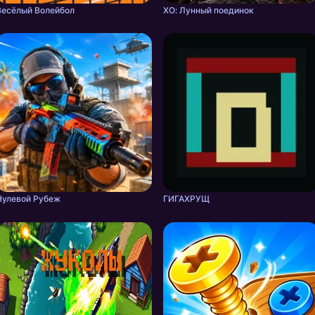
Весёлый Волейбол
ХО: Лунный поединок
Нулевой Рубеж
ГИГАХРУЩ