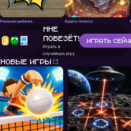
Реальная рыбалка
Бурить-Копать!
Мне
повезёт!
Играть
сейч
Играть в
случайную игру
Новые игры