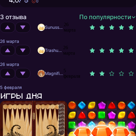
4,0
/ 5
0
3 отзыва
По популярности
26
Sunusstex
марта
26 марта
26
Trashuser
марта
26 марта
5
MagnificentMrFox
февраля
5 февраля
Игры дня