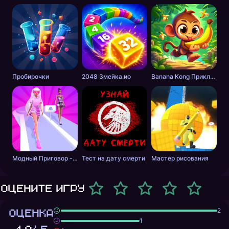
Пробирочки
2048 Змейка.ио
Banana Kong Приключение
Модный Приговор - Одевалки для Девочек
Тест на дату смерти
Мастер рисования
Оцените игру
ОЦЕНКА
2
1