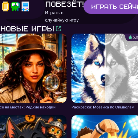
повезёт!
Играть
сейч
Играть в
случайную игру
Новые игры
5,
сё на местах: Редкие находки
Раскраска: Мозаика по Символам