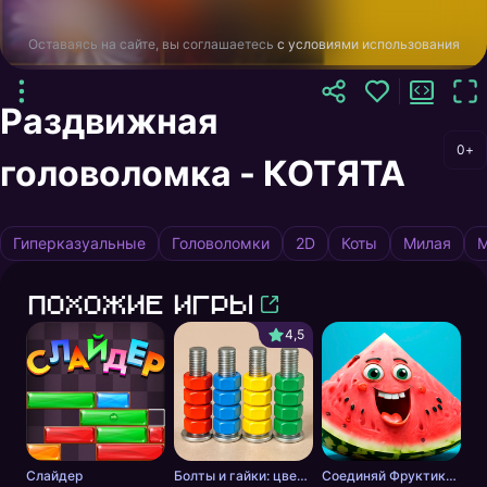
Оставаясь на сайте, вы соглашаетесь
с условиями использования
Раздвижная
0+
головоломка - КОТЯТА
Гиперказуальные
Головоломки
2D
Коты
Милая
М
Похожие игры
4,5
Слайдер
Болты и гайки: цветная сортировка
Соединяй Фруктики: Арбуз в 2048!