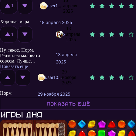
18
1
user10066314
апреля
2025
Хорошая игра
18 апреля 2025
13
1
xSego
апреля
2025
Ну, такое. Норм.
13 апреля
Геймплея маловато
совсем. Лучше
2025
добавили бы уровни
Показать ещё
сложности, чтобы
29
игрок играл с
user10032838
ноября
ответственностью.
2025
Пешеход по мосту это
Норм
часть риска, но мало
29 ноября 2025
геймплея)
Показать ещё
Игры дня