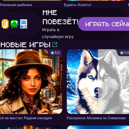
Реальная рыбалка
Бурить-Копать!
Мне
повезёт!
Играть
сейч
Играть в
случайную игру
Новые игры
5,0
5,
сё на местах: Редкие находки
Раскраска: Мозаика по Символам