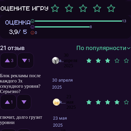
Оцените игру
ОЦЕНКА
13
8
3,9
/ 5
0
21 отзыв
По популярности
30
3
1
akaFess
апреля
2025
Блок рекламы после
30 апреля
каждого 3х
секундного уровня?
2025
Серьезно?
23
1
kass82
мая
2025
глючит, долго грузит
23 мая
уровни
2025