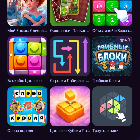
Мой Замок: Слияние и История
Осколочки! Пасьянс Собери картинки
Объединяй и Взрывай + 2048
4,9
Блокибо: Цветные блоки
Стрелки Лабиринт - Цветной путь
Грибные блоки
Слово короля
Цветные Кубики Пазл
Треугольники