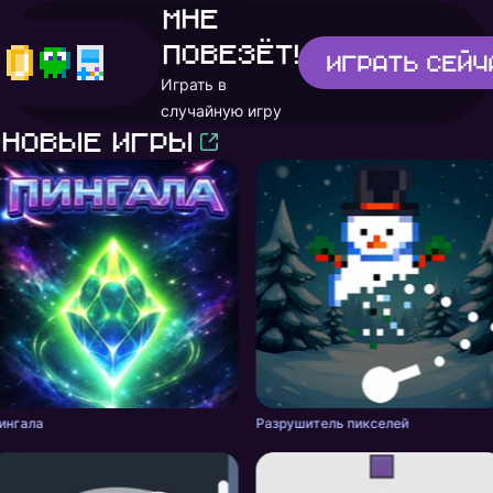
Мне
повезёт!
Играть
сейч
Играть в
случайную игру
Новые игры
ингала
Разрушитель пикселей