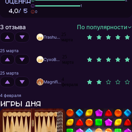
ОЦЕНКА
1
4,0
/ 5
0
3 отзыва
По популярности
25
Trashuser
марта
25 марта
25
CyxoB666
марта
25 марта
4
MagnificentMrFox
февраля
4 февраля
Игры дня