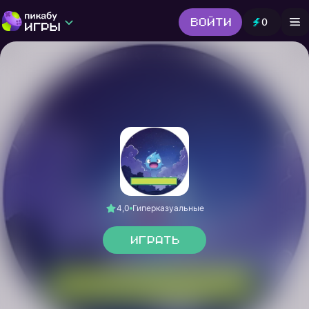
Войти
0
Игры от Пикабу
Выбор редакции
Шутер
Головоломки
Гонки
Все жанры
4,0
Гиперказуальные
Играть