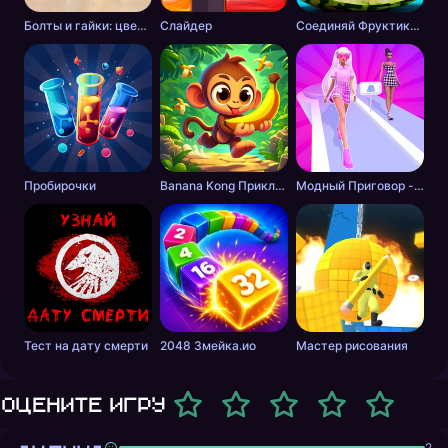
Болты и гайки: цветная сортировка
Слайдер
Соединяй Фруктики: Арбуз в 2048!
Пробирочки
Banana Kong Приключение
Модный Приговор - Одевалки для Девочек
Тест на дату смерти
2048 Змейка.ио
Мастер рисования
Оцените игру
2