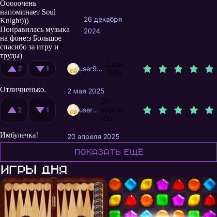
Ооооочень
напоминает Soul
26 декабря
Knight)))
Понравилась музыка
2024
на фоне:з Большое
спасибо за игру и
труды)
2 мая
2
1
user9046596
2025
Отличненько.
2 мая 2025
20
2
1
user9796151
апреля
2025
Имбулечка!
20 апреля 2025
Показать ещё
Игры дня