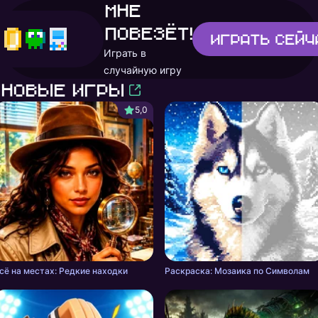
Мне
повезёт!
Играть
сейч
Играть в
случайную игру
Новые игры
5,0
сё на местах: Редкие находки
Раскраска: Мозаика по Символам