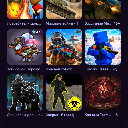
Истребители монстров
Мировые войны - Tанки
Восстание Мертвецов
18+
4,9
Зомботрон Перезагрузка
Нулевой Рубеж
Красно-Синий Лидер 2
Спецназ на двоих игроков
Закрытый город
Хроники Тремастии
18+