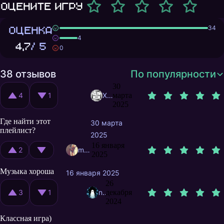
Оцените игру
ОЦЕНКА
34
4
4,7
/ 5
0
38 отзывов
По популярности
30
4
1
XPEHOHOCETC
марта
2025
Где найти этот
30 марта
плейлист?
2025
16 января
2
mtz0
2025
Музыка хороша
16 января 2025
26
3
1
neko.ssomniss
декабря
2024
Классная игра)