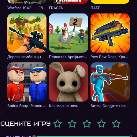
Warfare 1942
18+
FRAGEN
ПАБГ
Дорога зомби: шутер с разрушениями
Пернатая Арифметика
Pew Pew Dose. Крафт оружия
Война Банд: Экшен шутер
Кошмар на ночь
Битва Солдатиков: Красные против Синих
Оцените игру
2