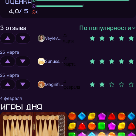
ОЦЕНКА
1
4,0
/ 5
0
3 отзыва
По популярности
25
Veylevas
марта
25 марта
25
Sunusstex
марта
25 марта
4
MagnificentMrFox
февраля
4 февраля
Игры дня