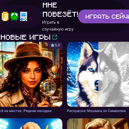
Мне
повезёт!
Играть
сейч
Играть в
случайную игру
Новые игры
5,0
сё на местах: Редкие находки
Раскраска: Мозаика по Символам