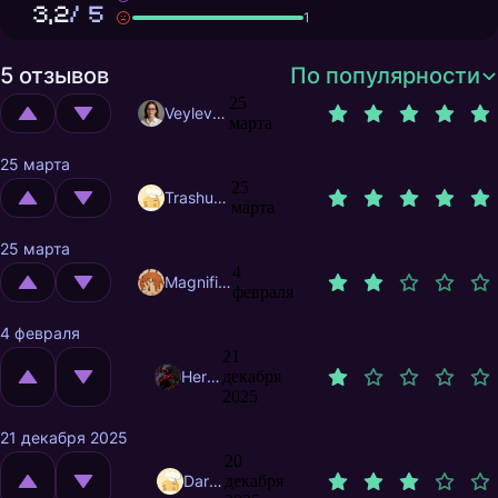
3,2
/ 5
1
5 отзывов
По популярности
25
Veylevas
марта
25 марта
25
Trashuser
марта
25 марта
4
MagnificentMrFox
февраля
4 февраля
21
Heresiarh
декабря
2025
21 декабря 2025
20
DarkDace
декабря