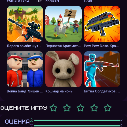
Warfare 1942
18+
FRAGEN
ПАБГ
Дорога зомби: шутер с разрушениями
Пернатая Арифметика
Pew Pew Dose. Крафт оружия
Война Банд: Экшен шутер
Кошмар на ночь
Битва Солдатиков: Красные против Синих
Оцените игру
ОЦЕНКА
2
2