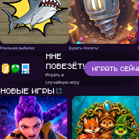
Реальная рыбалка
Бурить-Копать!
Мне
повезёт!
Играть
сейч
Играть в
случайную игру
Новые игры