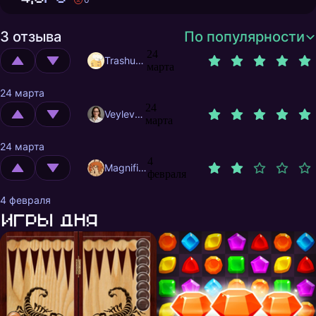
3 отзыва
По популярности
24
Trashuser
марта
24 марта
24
Veylevas
марта
24 марта
4
MagnificentMrFox
февраля
4 февраля
Игры дня