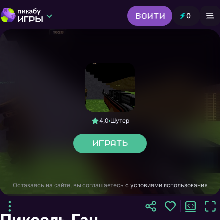
Войти
0
Игры от Пикабу
Выбор редакции
Шутер
Головоломки
Гонки
Все жанры
4,0
Шутер
Играть
Оставаясь на сайте, вы соглашаетесь
с условиями использования
Пиксель Ган