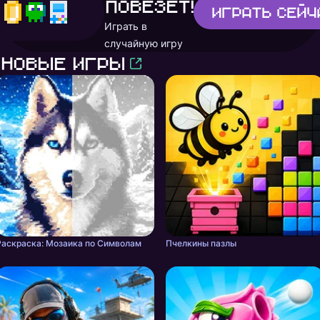
повезёт!
Играть
сейч
Играть в
случайную игру
Новые игры
Раскраска: Мозаика по Символам
Пчелкины пазлы