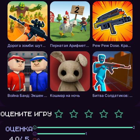
Дорога зомби: шутер с разрушениями
Пернатая Арифметика
Pew Pew Dose. Крафт оружия
Война Банд: Экшен шутер
Кошмар на ночь
Битва Солдатиков: Красные против Синих
Оцените игру
ОЦЕНКА
2
1
4,0
/ 5
0