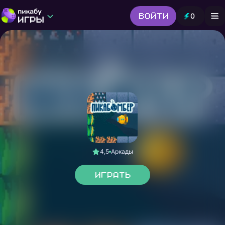
Войти
0
Игры от Пикабу
Выбор редакции
Шутер
Головоломки
Гонки
Все жанры
4,5
Аркады
Играть