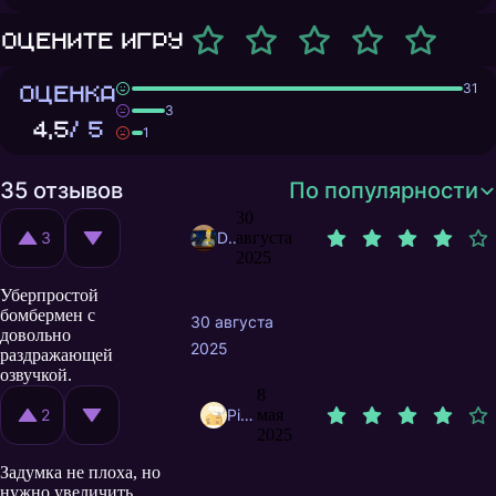
Оцените игру
ОЦЕНКА
31
3
4,5
/ 5
1
35 отзывов
По популярности
30
3
DrZ10
августа
2025
Уберпростой
бомбермен с
30 августа
довольно
2025
раздражающей
озвучкой.
8
2
Picabushnicu
мая
2025
Задумка не плоха, но
нужно увеличить