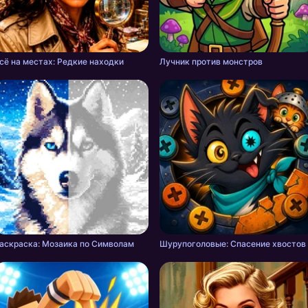
сё на местах: Редкие находки
Лучник против монстров
аскраска: Мозаика по Символам
Шурупоголовые: Спасение хвостов