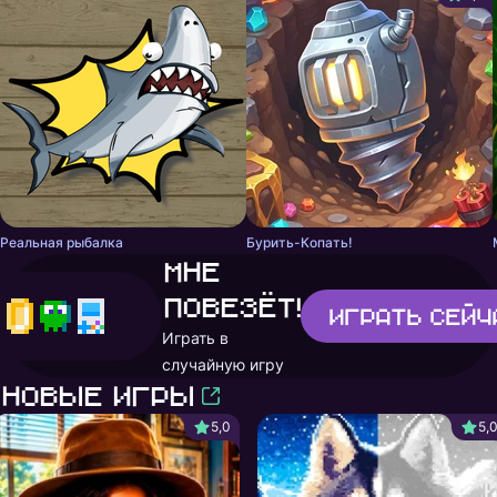
Реальная рыбалка
Бурить-Копать!
Мне
повезёт!
Играть
сейч
Играть в
случайную игру
Новые игры
5,0
5,