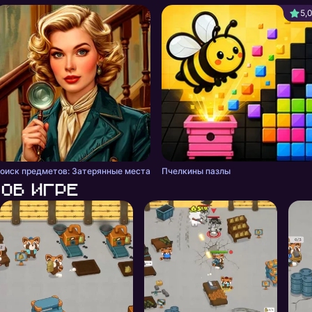
5,
оиск предметов: Затерянные места
Пчелкины пазлы
Об игре