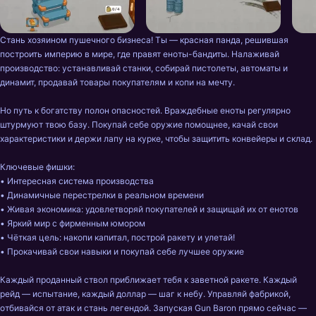
Стань хозяином пушечного бизнеса! Ты — красная панда, решившая 
построить империю в мире, где правят еноты-бандиты. Налаживай 
производство: устанавливай станки, собирай пистолеты, автоматы и 
динамит, продавай товары покупателям и копи на мечту.

Но путь к богатству полон опасностей. Враждебные еноты регулярно 
штурмуют твою базу. Покупай себе оружие помощнее, качай свои 
характеристики и держи лапу на курке, чтобы защитить конвейеры и склад.

Ключевые фишки:

• Интересная система производства

• Динамичные перестрелки в реальном времени

• Живая экономика: удовлетворяй покупателей и защищай их от енотов

• Яркий мир с фирменным юмором

• Чёткая цель: накопи капитал, построй ракету и улетай!

• Прокачивай свои навыки и покупай себе лучшее оружие

Каждый проданный ствол приближает тебя к заветной ракете. Каждый 
рейд — испытание, каждый доллар — шаг к небу. Управляй фабрикой, 
отбивайся от атак и стань легендой. Запуская Gun Baron прямо сейчас — 