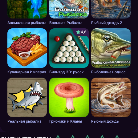
Аномальная рыбалка
Большая Рыбалка
Рыбный дождь 2
4,6
Кулинарная Империя
Бильярд 3D: русский бильярд
Рыболовная одиссея: Симулятор рыбалки
Реальная рыбалка
Грибники и Кланы
Рыбный дождь