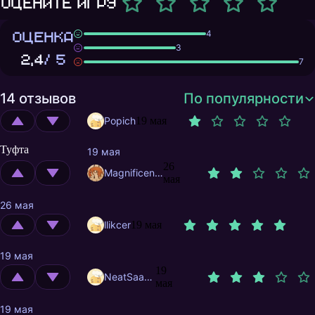
Оцените игру
ОЦЕНКА
4
3
2,4
/ 5
7
14 отзывов
По популярности
Popich
19 мая
Туфта
19 мая
26
MagnificentMrFox
мая
26 мая
llikcer
19 мая
19 мая
19
NeatSaater
мая
19 мая