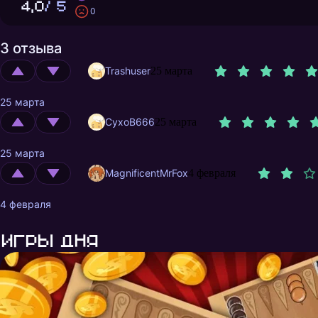
4,0
/ 5
0
3 отзыва
Trashuser
25 марта
25 марта
CyxoB666
25 марта
25 марта
MagnificentMrFox
4 февраля
4 февраля
Игры дня