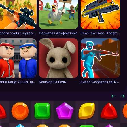
Дорога зомби: шутер с разрушениями
Пернатая Арифметика
Pew Pew Dose. Крафт оружия
Война Банд: Экшен шутер
Кошмар на ночь
Битва Солдатиков: Красные против Синих