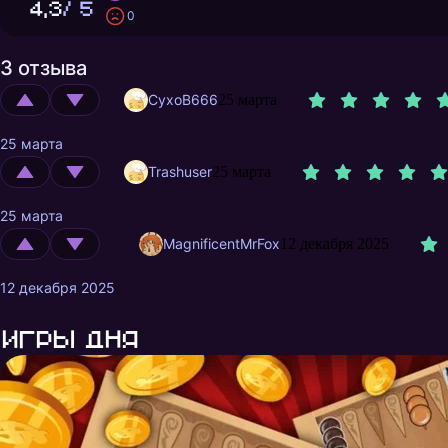
4,3
/ 5
0
3 отзыва
CyxoB666
25 марта
25 марта
Trashuser
25 марта
25 марта
MagnificentMrFox
12 декабря 2025
12 декабря 2025
Игры дня