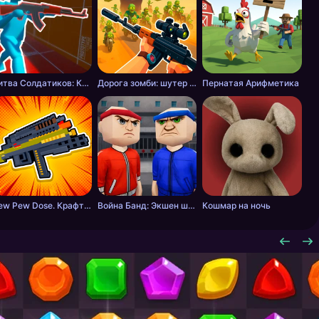
Битва Солдатиков: Красные против Синих
Дорога зомби: шутер с разрушениями
Пернатая Арифметика
Pew Pew Dose. Крафт оружия
Война Банд: Экшен шутер
Кошмар на ночь