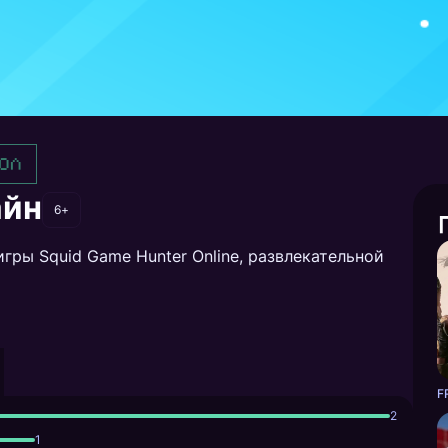
ол
айн
6+
гры Squid Game Hunter Online, развлекательной
F
2
1