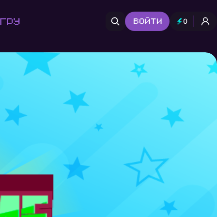
гру
Войти
0