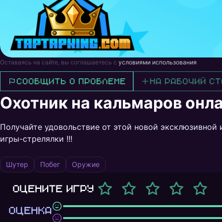
Оставаясь на сайте, вы соглашаетесь с
условиями использования
Сообщить о проблеме
На рабочий ст
Охотник на кальмаров онл
Получайте удовольствие от этой новой эксклюзивной и
игры-стрелялки !!!
Шутер
Побег
Оружие
Оцените игру
ОЦЕНКА