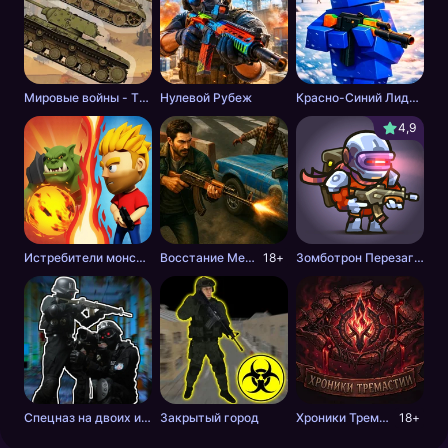
Мировые войны - Tанки
Нулевой Рубеж
Красно-Синий Лидер 2
4,9
Истребители монстров
Восстание Мертвецов
18+
Зомботрон Перезагрузка
Спецназ на двоих игроков
Закрытый город
Хроники Тремастии
18+