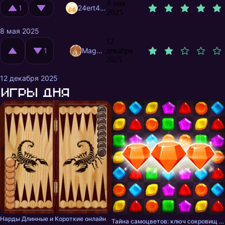
8 мая
1
24ert4r.r2b2
2025
8 мая 2025
12
1
MagnificentMrFox
декабря
2025
12 декабря 2025
Игры дня
Нарды Длинные и Короткие онлайн
Тайна самоцветов: ключ сокровищ - три в ряд