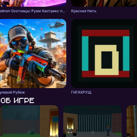
Кейпоп Охотницы: Руми Хантрикс против Демонов
Красная Нить
улевой Рубеж
ГИГАХРУЩ
Об игре