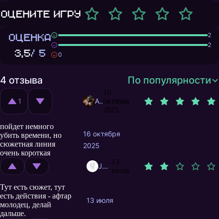
Оцените игру
ОЦЕНКА
2
2
3,5
/ 5
0
4 отзыва
По популярности
16
1
AccidentalNick
октября
2025
пойдет немного
16 октября
убить времени, но
сюжетная линия
2025
очень короткая
13
JohnDoe665
июля
Тут есть сюжет, тут
есть действия - афтар
13 июля
молодец, делай
дальше.