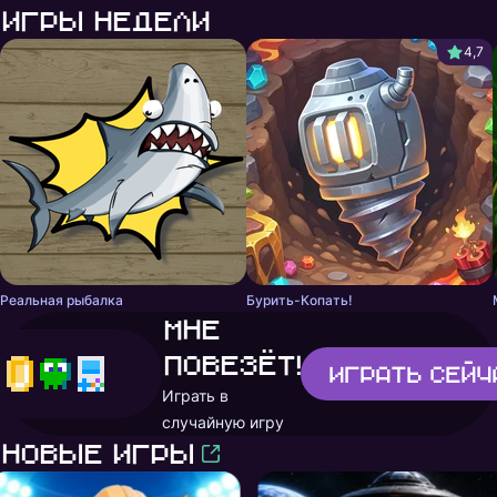
Игры недели
4,7
Реальная рыбалка
Бурить-Копать!
Мне
повезёт!
Играть
сейч
Играть в
случайную игру
Новые игры