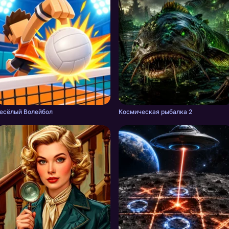
есёлый Волейбол
Космическая рыбалка 2