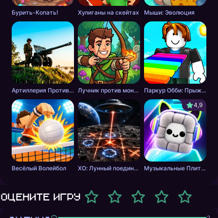
Бурить-Копать!
Хулиганы на скейтах
Мыши: Эволюция
Артиллерия Против Танков
Лучник против монстров
Паркур Обби: Прыжок к Победе
4,9
Весёлый Волейбол
ХО: Лунный поединок
Музыкальные Плитки: Ритм Пушистика
Оцените игру
2