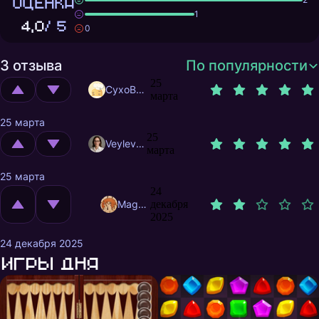
ОЦЕНКА
1
4,0
/ 5
0
3 отзыва
По популярности
25
CyxoB666
марта
25 марта
25
Veylevas
марта
25 марта
24
MagnificentMrFox
декабря
2025
24 декабря 2025
Игры дня