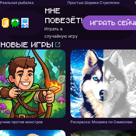
Реальная рыбалка
Простые Шарики Стрелялки
Мне
повезёт!
Играть
сейч
Играть в
случайную игру
Новые игры
учник против монстров
Раскраска: Мозаика по Символам