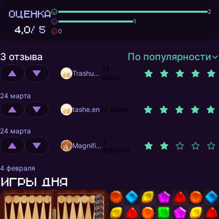
ОЦЕНКА
2
1
4,0
/ 5
0
3 отзыва
По популярности
24
Trashuser
марта
24 марта
tashe.en
24 марта
24 марта
4
MagnificentMrFox
февраля
4 февраля
Игры дня