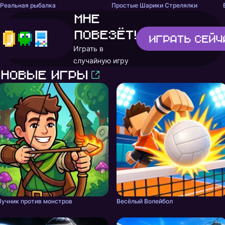
Реальная рыбалка
Простые Шарики Стрелялки
Мне
повезёт!
Играть
сейч
Играть в
случайную игру
Новые игры
Лучник против монстров
Весёлый Волейбол