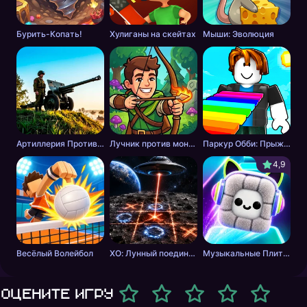
Бурить-Копать!
Хулиганы на скейтах
Мыши: Эволюция
Артиллерия Против Танков
Лучник против монстров
Паркур Обби: Прыжок к Победе
4,9
Весёлый Волейбол
ХО: Лунный поединок
Музыкальные Плитки: Ритм Пушистика
Оцените игру