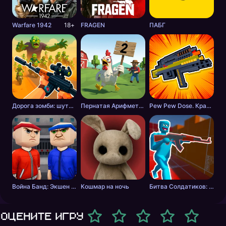
Warfare 1942
18+
FRAGEN
ПАБГ
Дорога зомби: шутер с разрушениями
Пернатая Арифметика
Pew Pew Dose. Крафт оружия
Война Банд: Экшен шутер
Кошмар на ночь
Битва Солдатиков: Красные против Синих
Оцените игру