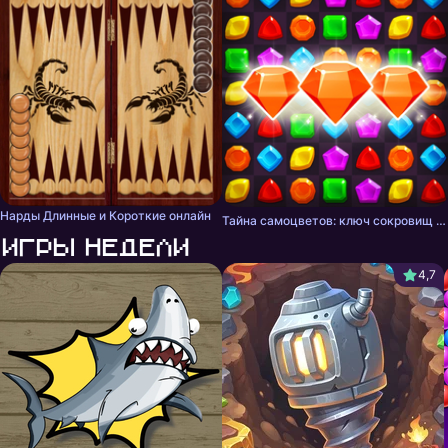
Нарды Длинные и Короткие онлайн
Тайна самоцветов: ключ сокровищ - три в ряд
Игры недели
4,7