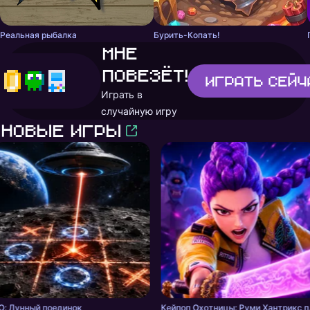
Реальная рыбалка
Бурить-Копать!
Мне
повезёт!
Играть
сейч
Играть в
случайную игру
Новые игры
О: Лунный поединок
Кейпоп Ох