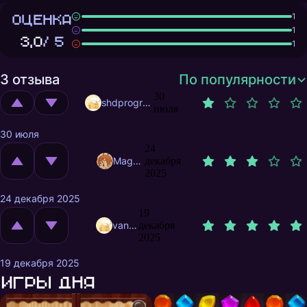
ОЦЕНКА
1
1
3,0
/ 5
1
3 отзыва
По популярности
30
shdprogrammer
июля
30 июля
24
MagnificentMrFox
декабря
2025
24 декабря 2025
19
vanavzhik
декабря
2025
19 декабря 2025
Игры дня