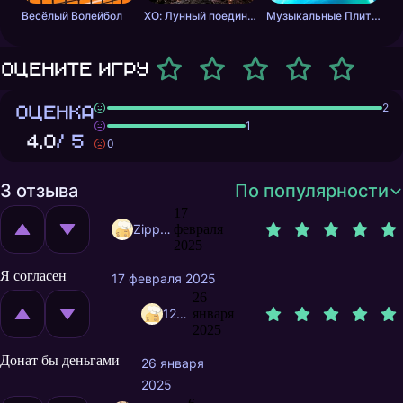
Весёлый Волейбол
ХО: Лунный поединок
Музыкальные Плитки: Ритм Пушистика
Оцените игру
ОЦЕНКА
2
1
4,0
/ 5
0
3 отзыва
По популярности
17
Zippy1244
февраля
2025
Я согласен
17 февраля 2025
26
12764637
января
2025
Донат бы деньгами
26 января
2025