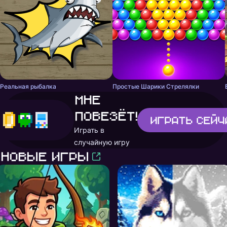
Реальная рыбалка
Простые Шарики Стрелялки
Мне
повезёт!
Играть
сейч
Играть в
случайную игру
Новые игры