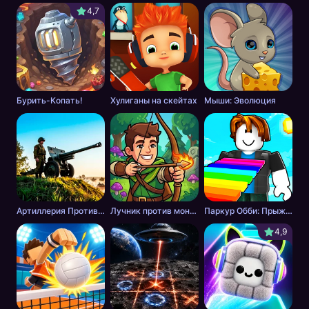
4,7
Бурить-Копать!
Хулиганы на скейтах
Мыши: Эволюция
Артиллерия Против Танков
Лучник против монстров
Паркур Обби: Прыжок к Победе
4,9