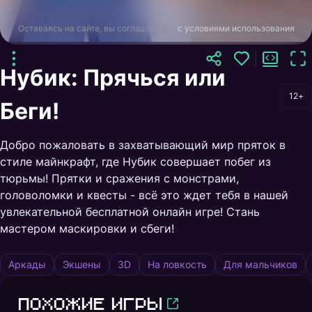
Оставаясь на сайте, вы соглашаетесь
с условиями использования
Нубик: Прячься или
12+
Беги!
Добро пожаловать в захватывающий мир пряток в
стиле майнкрафт, где Нубик совершает побег из
тюрьмы! Прятки и сражения с монстрами,
головоломки и квесты - всё это ждет тебя в нашей
увлекательной бесплатной онлайн игре! Стань
мастером маскировки и сбеги!
Аркады
Экшены
3D
На ловкость
Для мальчиков
Похожие игры