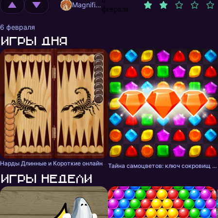
6
MagnificentMrFox
февраля
6 февраля
Игры дня
Нарды Длинные и Короткие онлайн
Тайна самоцветов: ключ сокровищ - три в ряд
Игры недели