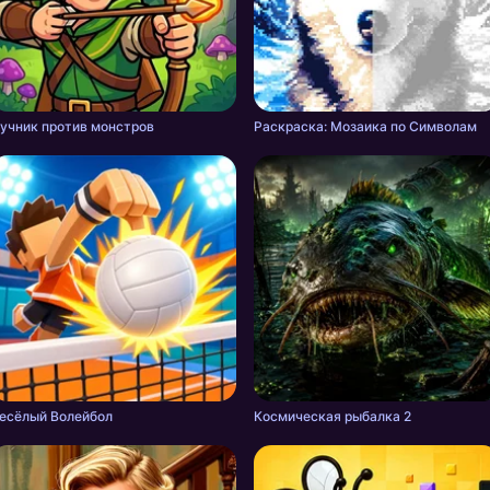
учник против монстров
Раскраска: Мозаика по Символам
есёлый Волейбол
Космическая рыбалка 2