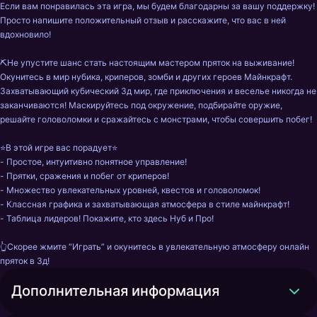
Если вам понравилась эта игра, мы будем благодарны за вашу поддержку! 
Просто напишите положительный отзыв и расскажите, что вас в ней 
вдохновило!

⛏️Не упустите шанс стать настоящим мастером пряток на выживание! 
Окунитесь в мир нубика, криперов, зомби и других героев Майнкрафт. 
Захватывающий кубический 3д мир, где приключения и веселье никогда не 
заканчиваются! Маскируйтесь под окружение, подбирайте оружие, 
решайте головоломки и сражайтесь с монстрами, чтобы совершить побег!

⭐В этой игре вас порадует⭐

- Простое, интуитивно понятное управление!

- Прятки, сражения и побег от криперов!

- Множество увлекательных уровней, квестов и головоломок!

- Классная графика и захватывающая атмосфера в стиле майнкрафт!

- Таблица лидеров! Покажите, кто здесь Нуб и Про!

👆Скорее жмите “Играть” и окунитесь в увлекательную атмосферу онлайн 
пряток в 3д!
Дополнительная информация