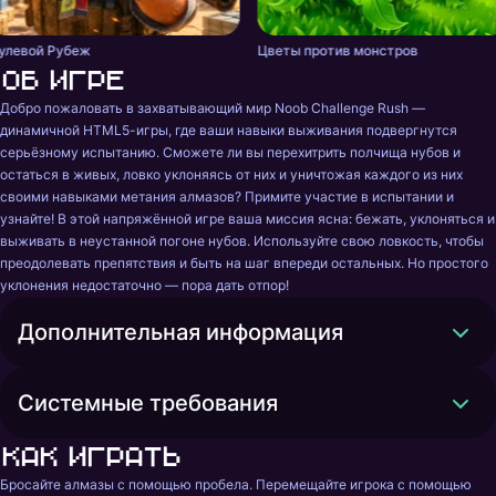
улевой Рубеж
Цветы против монстров
Об игре
Добро пожаловать в захватывающий мир Noob Challenge Rush — 
динамичной HTML5-игры, где ваши навыки выживания подвергнутся 
серьёзному испытанию. Сможете ли вы перехитрить полчища нубов и 
остаться в живых, ловко уклоняясь от них и уничтожая каждого из них 
своими навыками метания алмазов? Примите участие в испытании и 
узнайте! В этой напряжённой игре ваша миссия ясна: бежать, уклоняться и 
выживать в неустанной погоне нубов. Используйте свою ловкость, чтобы 
преодолевать препятствия и быть на шаг впереди остальных. Но простого 
уклонения недостаточно — пора дать отпор!
Дополнительная информация
Системные требования
Как играть
Бросайте алмазы с помощью пробела. Перемещайте игрока с помощью 