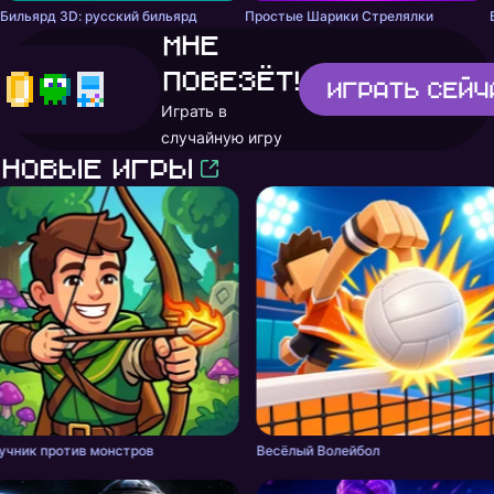
Бильярд 3D: русский бильярд
Простые Шарики Стрелялки
Мне
повезёт!
Играть
сейч
Играть в
случайную игру
Новые игры
учник против монстров
Весёлый Волейбол