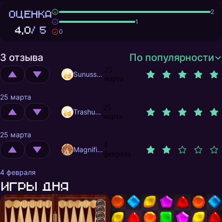
ОЦЕНКА
2
1
4,0
/ 5
0
3 отзыва
По популярности
25
Sunusstex
марта
25 марта
25
Trashuser
марта
25 марта
4
MagnificentMrFox
февраля
4 февраля
Игры дня