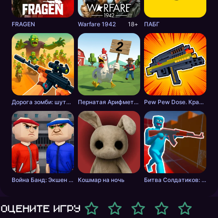
FRAGEN
Warfare 1942
18+
ПАБГ
Дорога зомби: шутер с разрушениями
Пернатая Арифметика
Pew Pew Dose. Крафт оружия
Война Банд: Экшен шутер
Кошмар на ночь
Битва Солдатиков: Красные против Синих
Оцените игру