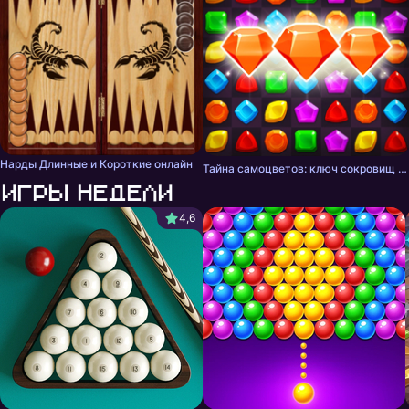
Нарды Длинные и Короткие онлайн
Тайна самоцветов: ключ сокровищ - три в ряд
Игры недели
4,6