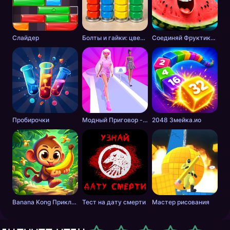
Слайдер
Болты и гайки: цветная сортировка
Соединяй Фруктики: Арбуз в 2048!
Пробирочки
Модный Приговор - Одевалки для Девочек
2048 Змейка.ио
Banana Kong Приключение
Тест на дату смерти
Мастер рисования