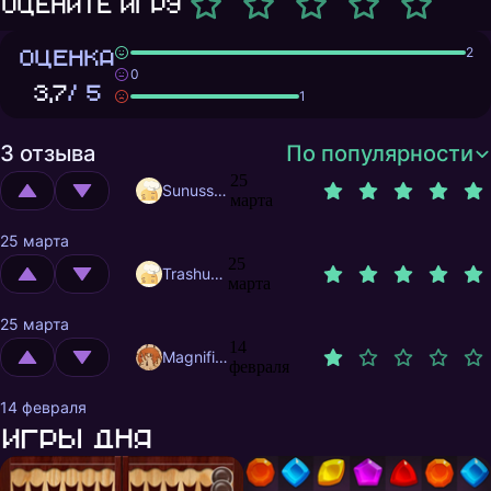
Оцените игру
ОЦЕНКА
2
0
3,7
/ 5
1
3 отзыва
По популярности
25
Sunusstex
марта
25 марта
25
Trashuser
марта
25 марта
14
MagnificentMrFox
февраля
14 февраля
Игры дня