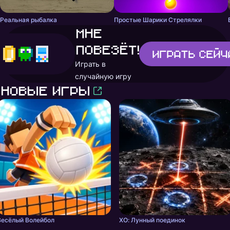
Реальная рыбалка
Простые Шарики Стрелялки
Мне
повезёт!
Играть
сейч
Играть в
случайную игру
Новые игры
Весёлый Волейбол
ХО: Лунный поединок