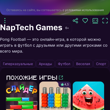
Оставаясь на сайте, вы соглашаетесь
с условиями использования
NapTech Games
6+
Pong Football — это онлайн-игра, в которой можно
играть в футбол с друзьями или другими игроками со
всего мира.
Гиперказуальные
Аркады
Футбол
Веселая
Спорт
Похожие игры
4,5