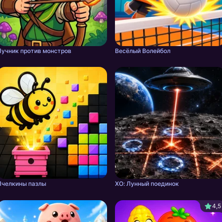
Лучник против монстров
Весёлый Волейбол
Пчелкины пазлы
ХО: Лунный поединок
4,5