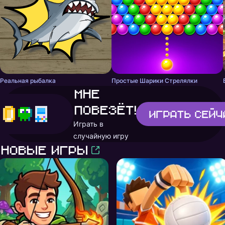
Реальная рыбалка
Простые Шарики Стрелялки
Мне
повезёт!
Играть
сейч
Играть в
случайную игру
Новые игры