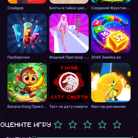
Слайдер
Болты и гайки: цветная сортировка
Соединяй Фруктики: Арбуз в 2048!
Пробирочки
Модный Приговор - Одевалки для Девочек
2048 Змейка.ио
Banana Kong Приключение
Тест на дату смерти
Мастер рисования
Оцените игру
2