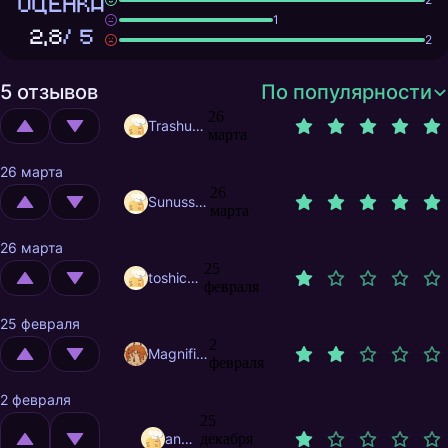
ОЦЕНКА
1
2,8
/ 5
2
5 отзывов
По популярности
26
Trashuser
марта
26 марта
26
Sunusstex
марта
26 марта
25
toshic1109
февраля
25 февраля
2
MagnificentMrFox
февраля
2 февраля
25
andrik85
декабря