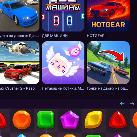
Суета на дороге: Дикие шашки
ДВЕ МАШИНЫ
HOTGEAR
Max Crusher 2 - Разрушения, Дрифт и Гонки!
Летающие Котики: Музыкальные Гонки!
Гонки на двоих на одном ПК: ГТА режим отдыхает!