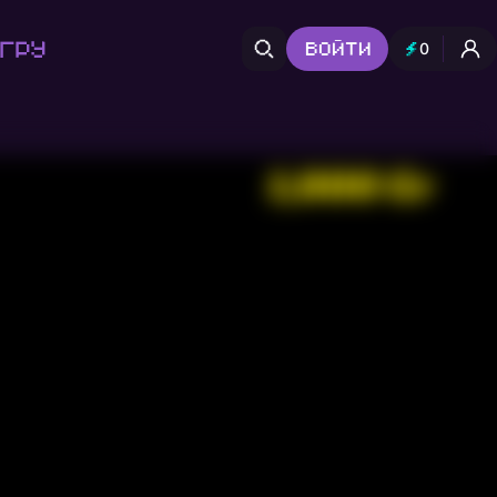
гру
Войти
0