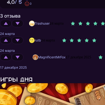
4,0
/ 5
0
3 отзыва
Trashuser
24 марта
24 марта
rutb
24 марта
24 марта
MagnificentMrFox
17 декабря 2025
17 декабря 2025
Игры дня