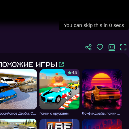
Похожие игры
4,5
Российское Дерби: Столкновение
Гонки с оружием
Ло-фи-драйв, гонки на закате