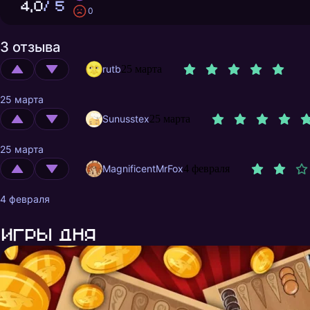
4,0
/ 5
0
3 отзыва
rutb
25 марта
25 марта
Sunusstex
25 марта
25 марта
MagnificentMrFox
4 февраля
4 февраля
Игры дня