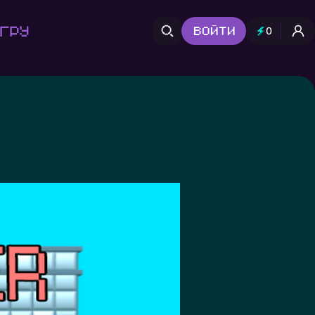
гру
Войти
0