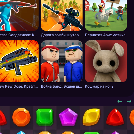
Битва Солдатиков: Красные против Синих
Дорога зомби: шутер с разрушениями
Пернатая Арифметика
Pew Pew Dose. Крафт оружия
Война Банд: Экшен шутер
Кошмар на ночь