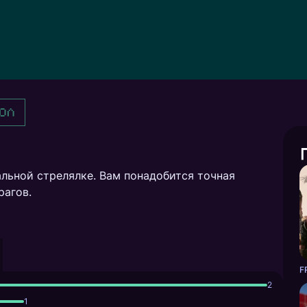
ол
альной стрелялке. Вам понадобится точная
рагов.
F
2
1