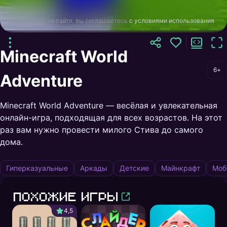
Оставаясь на сайте, вы соглашаетесь
с условиями использования
Minecraft World
6+
Adventure
Minecraft World Adventure — весёлая и увлекательная
онлайн-игра, подходящая для всех возрастов. На этот
раз вам нужно провести милого Стива до самого
дома.
Гиперказуальные
Аркады
Детские
Майнкрафт
Моб
Похожие игры
4,5