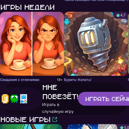
Игры недели
4,7
Свидания с отличиями
18+
Бурить-Копать!
Мне
повезёт!
Играть
сейч
Играть в
случайную игру
Новые игры
5,