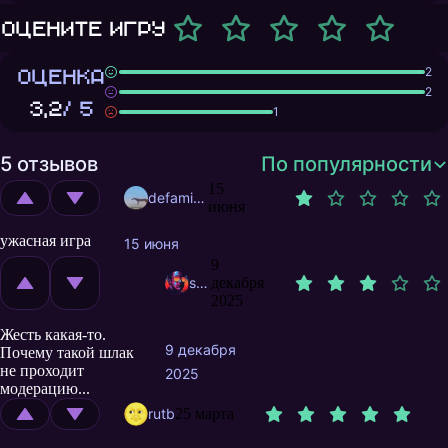
Оцените игру
ОЦЕНКА
2
2
3,2
/ 5
1
5 отзывов
По популярности
15
defamine
июня
ужасная игра
15 июня
9
smitt522
декабря
2025
Жесть какая-то.
9 декабря
Почему такой шлак
не проходит
2025
модерацию...
rutb
25 марта