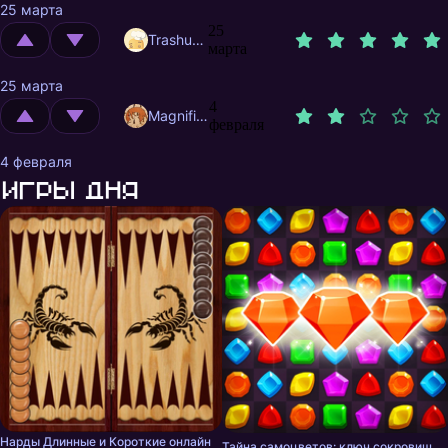
25 марта
25
Trashuser
марта
25 марта
4
MagnificentMrFox
февраля
4 февраля
Игры дня
Нарды Длинные и Короткие онлайн
Тайна самоцветов: ключ сокровищ - три в ряд