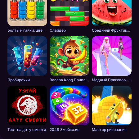
Болты и гайки: цветная сортировка
Слайдер
Соединяй Фруктики: Арбуз в 2048!
Пробирочки
Banana Kong Приключение
Модный Приговор - Одевалки для Девочек
Тест на дату смерти
2048 Змейка.ио
Мастер рисования