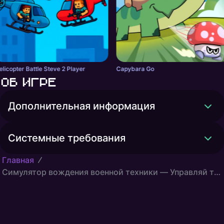
elicopter Battle Steve 2 Player
Capybara Go
Об игре
Дополнительная информация
Системные требования
Главная
Симулятор вождения военной техники — Управляй танками и грузовиками