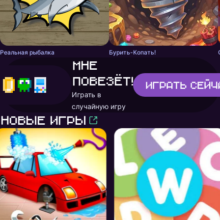
Реальная рыбалка
Бурить-Копать!
Мне
повезёт!
Играть
сейч
Играть в
случайную игру
Новые игры