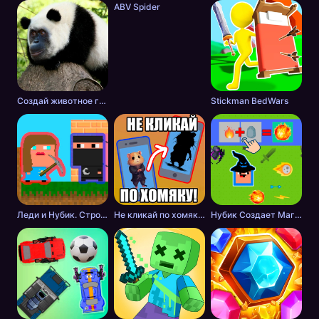
ABV Spider
Создай животное головоломка
Stickman BedWars
Леди и Нубик. Строить и копать
Не кликай по хомяку!
Нубик Создает Магию