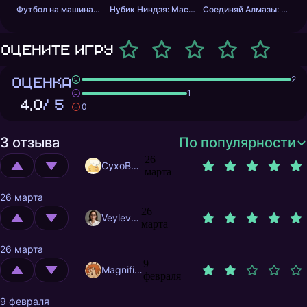
Футбол на машинах с оружием
Нубик Ниндзя: Мастер Меча
Соединяй Алмазы: Дойди до 10
Оцените игру
ОЦЕНКА
2
1
4,0
/ 5
0
3 отзыва
По популярности
26
CyxoB666
марта
26 марта
26
Veylevas
марта
26 марта
9
MagnificentMrFox
февраля
9 февраля