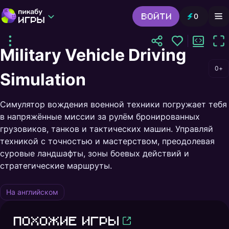
Войти
0
Игры от Пикабу
Выбор редакции
Military Vehicle Driving
Шутер
Головоломки
Гонки
0+
Все жанры
Simulation
4,0
На английском
Симулятор вождения военной техники погружает тебя
в напряжённые миссии за рулём бронированных
Играть
грузовиков, танков и тактических машин. Управляй
Оставаясь на сайте, вы соглашаетесь
с условиями использования
техникой с точностью и мастерством, преодолевая
суровые ландшафты, зоны боевых действий и
стратегические маршруты.
На английском
Похожие игры