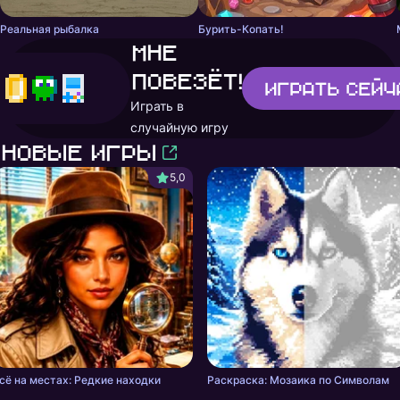
Реальная рыбалка
Бурить-Копать!
Мне
повезёт!
Играть
сейч
Играть в
случайную игру
Новые игры
5,0
сё на местах: Редкие находки
Раскраска: Мозаика по Символам