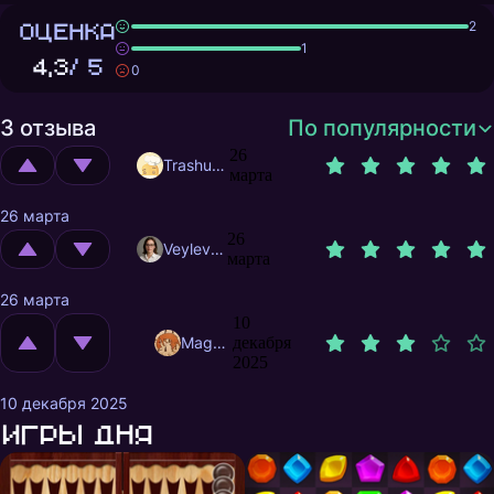
ОЦЕНКА
2
1
4,3
/ 5
0
3 отзыва
По популярности
26
Trashuser
марта
26 марта
26
Veylevas
марта
26 марта
10
MagnificentMrFox
декабря
2025
10 декабря 2025
Игры дня