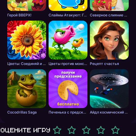
Герой ВВЕРХ!
Слаймы Атакуют: Головоломка!
Северное слияние - тайна леса
Цветы: Соединяй и Продавай Букеты!
Цветы против монстров
Рецепт счастья
Cocodrillas Saga
Печенька с предсказанием
Айдл космический добытчик
Оцените игру